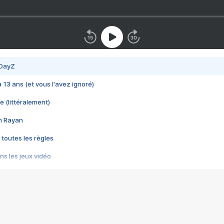
 DayZ
 a 13 ans (et vous l'avez ignoré)
e (littéralement)
im Rayan
 toutes les règles
s les jeux vidéo
us choquant de Rockstar ? - Le scandale BULLY
e plus moche de Steam
du RÊVE tourne au CAUCHEMAR