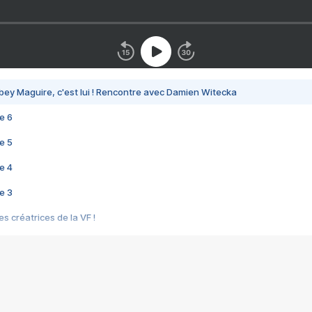
bey Maguire, c'est lui ! Rencontre avec Damien Witecka
e 6
e 5
e 4
e 3
s créatrices de la VF !
e 2
e 1
e Mektoub My Love arrive enfin ! Rencontre avec Shaïn Boumedine et Sal