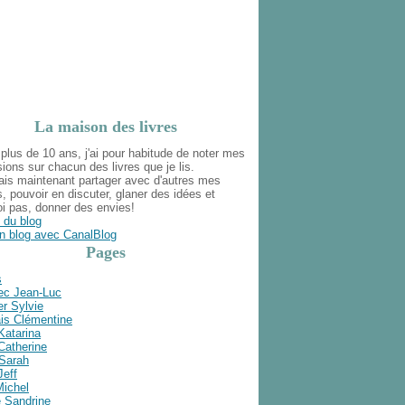
La maison des livres
plus de 10 ans, j'ai pour habitude de noter mes
ions sur chacun des livres que je lis.
ais maintenant partager avec d'autres mes
s, pouvoir en discuter, glaner des idées et
i pas, donner des envies!
 du blog
n blog avec CanalBlog
Pages
s
ec Jean-Luc
r Sylvie
is Clémentine
Katarina
Catherine
 Sarah
Jeff
Michel
e Sandrine