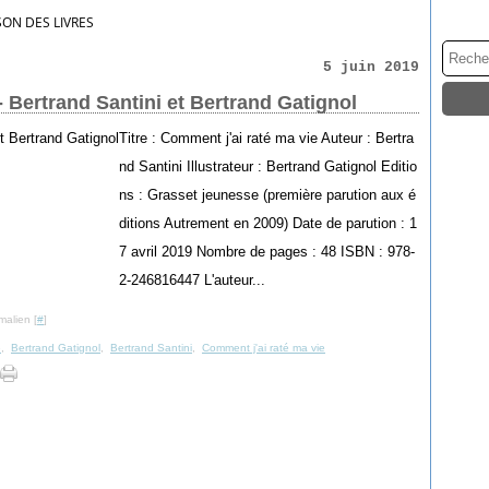
SON DES LIVRES
5 juin 2019
- Bertrand Santini et Bertrand Gatignol
Titre : Comment j'ai raté ma vie Auteur : Bertra
nd Santini Illustrateur : Bertrand Gatignol Editio
ns : Grasset jeunesse (première parution aux é
ditions Autrement en 2009) Date de parution : 1
7 avril 2019 Nombre de pages : 48 ISBN : 978-
2-246816447 L'auteur...
malien [
#
]
e
,
Bertrand Gatignol
,
Bertrand Santini
,
Comment j'ai raté ma vie