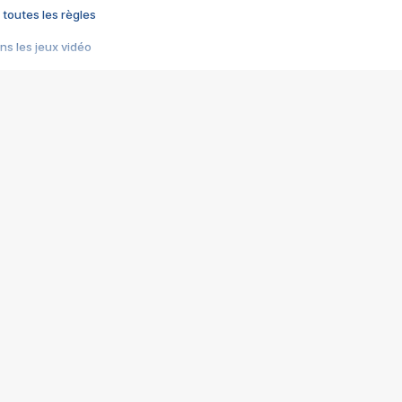
 toutes les règles
s les jeux vidéo
us choquant de Rockstar ? - Le scandale BULLY
e plus moche de Steam
du RÊVE tourne au CAUCHEMAR
pendant 8 heures
it… à tort
umiliés par un jeu vidéo
ire - Final Fantasy 8
ti un empire - Age of Empires
story DOFUS
tard, il crée l'un des pires jeux de tous les temps, MindsEye.