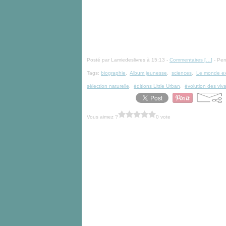
Posté par Lamiedeslivres à 15:13 -
Commentaires [
…
]
- Per
Tags:
biographie
,
Album jeunesse
,
sciences
,
Le monde ext
sélection naturelle
,
éditions Little Urban
,
évolution des viv
Vous aimez ?
0 vote