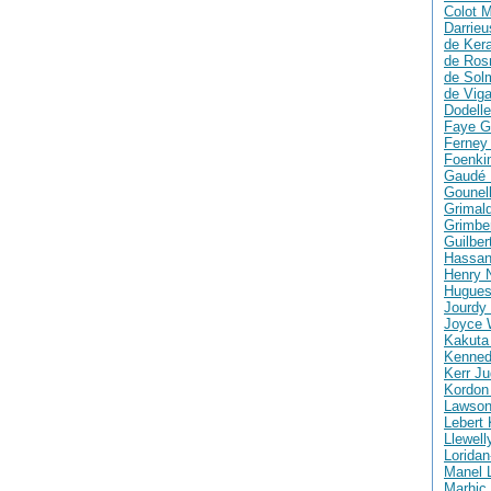
Colot M
Darrie
de Ker
de Ros
de Solm
de Vig
Dodelle
Faye G
Ferney 
Foenki
Gaudé 
Gounell
Grimald
Grimber
Guilber
Hassan
Henry 
Hugues
Jourdy 
Joyce 
Kakuta
Kenned
Kerr Ju
Kordon
Lawson
Lebert 
Llewell
Loridan
Manel 
Marhic