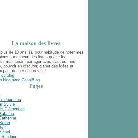
La maison des livres
plus de 10 ans, j'ai pour habitude de noter mes
ions sur chacun des livres que je lis.
ais maintenant partager avec d'autres mes
s, pouvoir en discuter, glaner des idées et
i pas, donner des envies!
 du blog
n blog avec CanalBlog
Pages
s
ec Jean-Luc
r Sylvie
is Clémentine
Katarina
Catherine
 Sarah
Jeff
Michel
e Sandrine