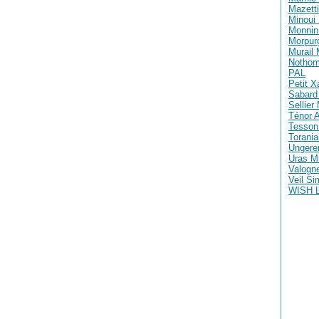
Mazetti
Minoui 
Monnin 
Morpur
Murail
Nothom
PAL
Petit X
Sabard 
Sellier
Ténor A
Tesson
Torania
Ungere
Uras M
Valogne
Veil S
WISH 