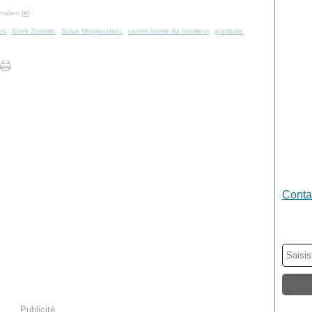
malien [
#
]
rs
,
Atieh Zohrabi
,
Susie Morgenstern
,
carnet intime du bonheur
,
gratitude
,
Contac
Publicité