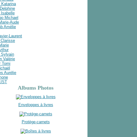
 Katarina
Delphine
Isabelle
go Michael
 Marie-Aude
b Amélie
avier-Laurent
Clarisse
 Marie
rthur
 Sylvain
n Valérie
r Tomi
ichaël
s Aurélie
imone
LIST
Albums Photos
Enveloppes à livres
Protège-carnets