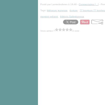
Posté par Lamiedeslivres à 19:48 -
Commentaires [
…
]
- Per
Tags:
littérature jeunesse
,
écriture
,
77 bonjours 77 bonheu
moment présent
,
éditions Saltimbanque
Vous aimez ?
0 vote