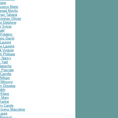
arie
ussecq Marie
angal Maylis
nay Tatiana
inihac Olivier
an Delphine
r Sylvie
aël
Frédéric
nos David
Laurent
e Laurent
i Virginie
t Philippe
t Nancy
 Yaël
Natacha
 Pascale
Camille
William
 Mitsuyo
y Douglas
dith
 Klaus
 Mary
Karine
yn Carole
-Ivens Marceline
Laure
 Renaud