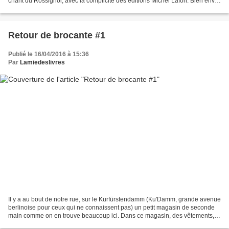
chant du Rossignol, avec la complicité des éditions Michel Lafon. Bien envie
de le gagner celui-ci... Bonne...
Retour de brocante #1
Publié le 16/04/2016 à 15:36
Par
Lamiedeslivres
Il y a au bout de notre rue, sur le Kurfürstendamm (Ku'Damm, grande avenue
berlinoise pour ceux qui ne connaissent pas) un petit magasin de seconde
main comme on en trouve beaucoup ici. Dans ce magasin, des vêtements,
des jeux, des articles de décoration,...