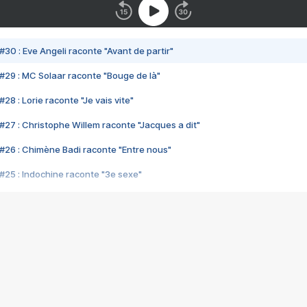
#30 : Eve Angeli raconte "Avant de partir"
#29 : MC Solaar raconte "Bouge de là"
28 : Lorie raconte "Je vais vite"
#27 : Christophe Willem raconte "Jacques a dit"
#26 : Chimène Badi raconte "Entre nous"
#25 : Indochine raconte "3e sexe"
#24 : Zaho raconte "C'est chelou"
#23 : Patrick Bruel raconte "Au café des délices"
#22 : Kyo raconte "Le chemin"
#21 : Nolwenn Leroy raconte "Cassé"
#20 : Patrick Hernandez raconte "Born to be alive"