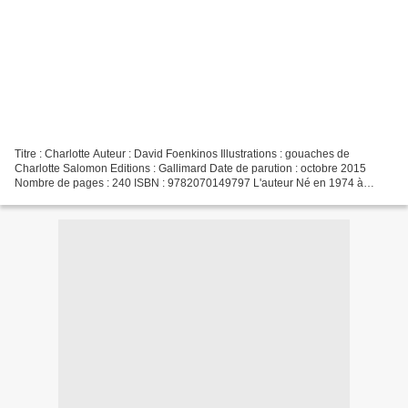
Titre : Charlotte Auteur : David Foenkinos Illustrations : gouaches de
Charlotte Salomon Editions : Gallimard Date de parution : octobre 2015
Nombre de pages : 240 ISBN : 9782070149797 L'auteur Né en 1974 à
Paris, David Foenkinos est un romancier, scénariste...