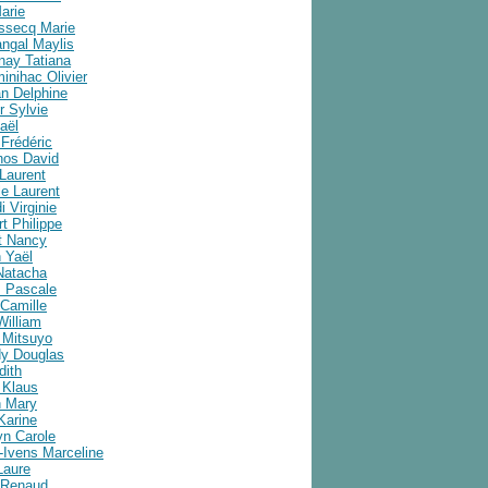
arie
ussecq Marie
angal Maylis
nay Tatiana
inihac Olivier
an Delphine
r Sylvie
aël
Frédéric
nos David
Laurent
e Laurent
i Virginie
t Philippe
t Nancy
 Yaël
Natacha
 Pascale
Camille
William
 Mitsuyo
y Douglas
dith
 Klaus
 Mary
Karine
yn Carole
-Ivens Marceline
Laure
 Renaud