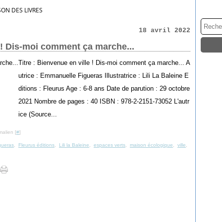
SON DES LIVRES
18 avril 2022
 ! Dis-moi comment ça marche...
Titre : Bienvenue en ville ! Dis-moi comment ça marche... A
utrice : Emmanuelle Figueras Illustratrice : Lili La Baleine E
ditions : Fleurus Age : 6-8 ans Date de parution : 29 octobre
2021 Nombre de pages : 40 ISBN : 978-2-2151-73052 L'autr
ice (Source...
malien [
#
]
gueras
,
Fleurus éditions
,
Lili la Baleine
,
espaces verts
,
maison écologique
,
ville
,