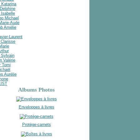
 Katarina
Delphine
Isabelle
go Michael
 Marie-Aude
b Amélie
avier-Laurent
Clarisse
 Marie
rthur
 Sylvain
n Valérie
r Tomi
ichaël
s Aurélie
imone
LIST
Albums Photos
Enveloppes à livres
Protège-carnets