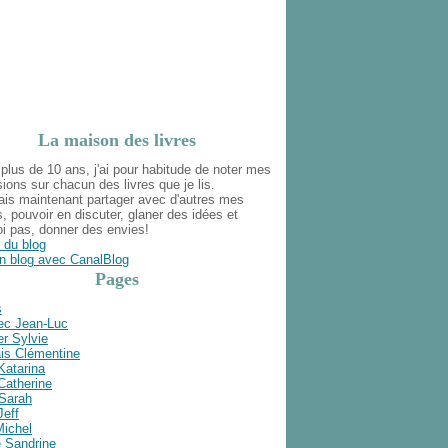
La maison des livres
plus de 10 ans, j'ai pour habitude de noter mes
ions sur chacun des livres que je lis.
ais maintenant partager avec d'autres mes
s, pouvoir en discuter, glaner des idées et
i pas, donner des envies!
 du blog
n blog avec CanalBlog
Pages
s
ec Jean-Luc
r Sylvie
is Clémentine
Katarina
Catherine
 Sarah
Jeff
Michel
e Sandrine