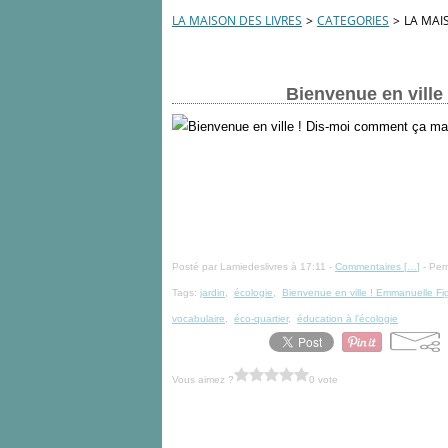
LA MAISON DES LIVRES
>
CATEGORIES
>
LA MAI
Bienvenue en ville
Posté par Lamiedeslivres à 17:11 -
Commentaires [
…
]
- Per
Tags:
jardin
,
écologie
,
Bienvenue en ville ! Emmanuelle Fi
vocabulaire
,
éco-quartier
,
éducation à l'écologie
Vous aimez ?
0 vote