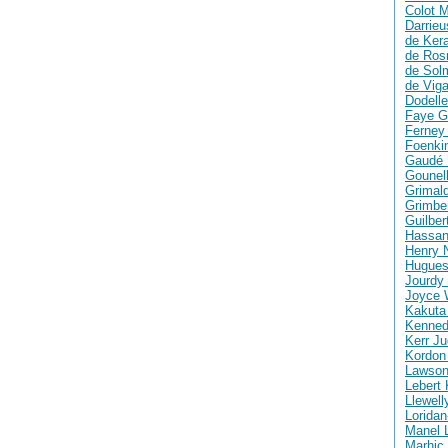
Colot M
Darrie
de Ker
de Ros
de Solm
de Vig
Dodelle
Faye G
Ferney 
Foenki
Gaudé 
Gounell
Grimald
Grimber
Guilber
Hassan
Henry 
Hugues
Jourdy 
Joyce 
Kakuta
Kenned
Kerr Ju
Kordon
Lawson
Lebert 
Llewell
Loridan
Manel 
Marhic