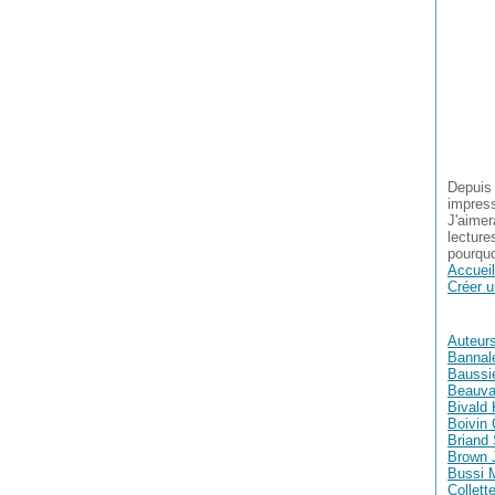
Depuis 
impress
J'aimer
lecture
pourquo
Accueil
Créer u
Auteur
Bannal
Baussie
Beauva
Bivald 
Boivin 
Briand
Brown 
Bussi 
Collett