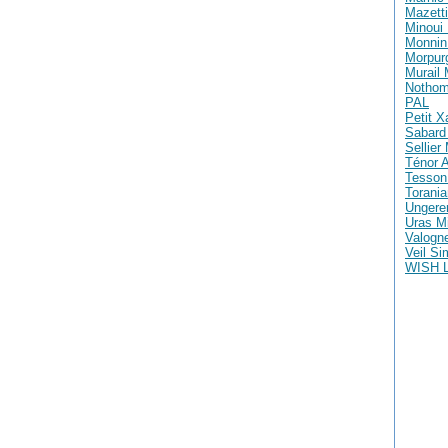
Mazetti
Minoui 
Monnin 
Morpur
Murail
Nothom
PAL
Petit X
Sabard 
Sellier
Ténor A
Tesson
Torania
Ungere
Uras M
Valogne
Veil S
WISH 