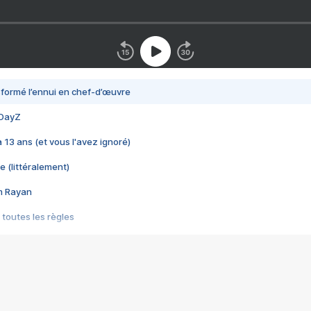
nsformé l’ennui en chef-d’œuvre
 DayZ
 a 13 ans (et vous l'avez ignoré)
e (littéralement)
im Rayan
 toutes les règles
s les jeux vidéo
us choquant de Rockstar ? - Le scandale BULLY
e plus moche de Steam