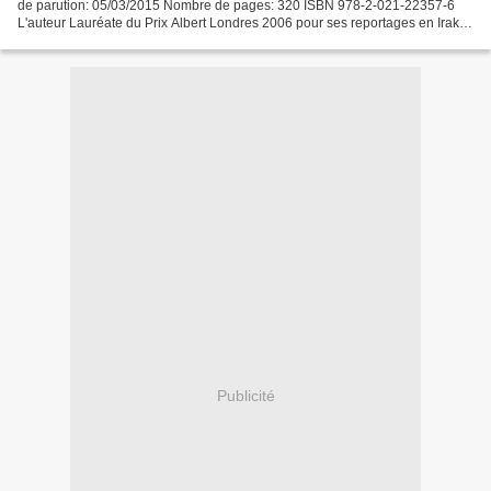
de parution: 05/03/2015 Nombre de pages: 320 ISBN 978-2-021-22357-6
L'auteur Lauréate du Prix Albert Londres 2006 pour ses reportages en Irak et
en Iran, Delphine Minoui est...
Publicité