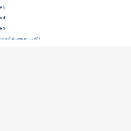
e 5
e 4
e 3
s créatrices de la VF !
e 2
e 1
e Mektoub My Love arrive enfin ! Rencontre avec Shaïn Boumedine et Sal
i : après Toni en famille
elle réalise le bouleversant Dites lui que je l'aime
ais ! Rencontre autour de Vie privée de Rebecca Zlotowski
 de Marguerite, Grave... Rencontre avec Ella Rumpf
 Les Rêveurs, un film intime sur la santé mentale