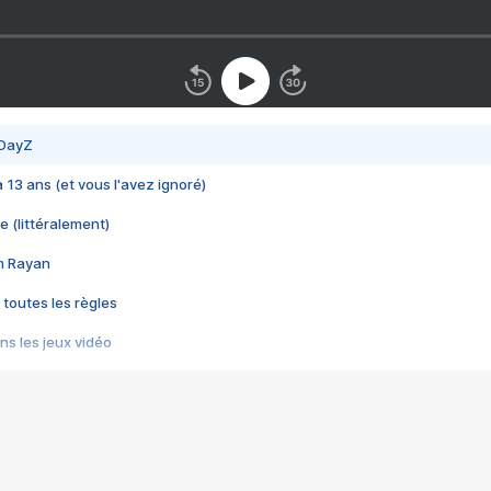
 DayZ
 a 13 ans (et vous l'avez ignoré)
e (littéralement)
im Rayan
 toutes les règles
s les jeux vidéo
us choquant de Rockstar ? - Le scandale BULLY
e plus moche de Steam
du RÊVE tourne au CAUCHEMAR