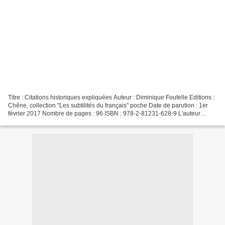
Titre : Citations historiques expliquées Auteur : Diminique Foufelle Editions :
Chêne, collection "Les subtilités du français" poche Date de parution : 1er
février 2017 Nombre de pages : 96 ISBN : 978-2-81231-628-9 L'auteur
Établie dans l'Hérault, Dominique...