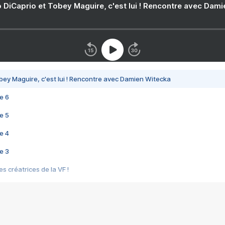
 DiCaprio et Tobey Maguire, c'est lui ! Rencontre avec Dam
bey Maguire, c'est lui ! Rencontre avec Damien Witecka
e 6
e 5
e 4
e 3
s créatrices de la VF !
e 2
e 1
e Mektoub My Love arrive enfin ! Rencontre avec Shaïn Boumedine et Sal