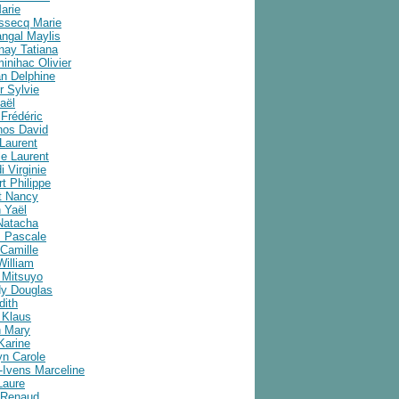
arie
ussecq Marie
angal Maylis
nay Tatiana
inihac Olivier
an Delphine
r Sylvie
aël
Frédéric
nos David
Laurent
e Laurent
i Virginie
t Philippe
t Nancy
 Yaël
Natacha
 Pascale
Camille
William
 Mitsuyo
y Douglas
dith
 Klaus
 Mary
Karine
yn Carole
-Ivens Marceline
Laure
 Renaud