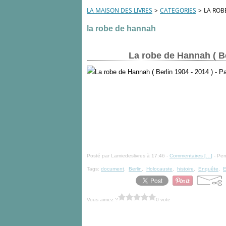
LA MAISON DES LIVRES
>
CATEGORIES
>
LA ROB
la robe de hannah
La robe de Hannah ( Be
Posté par Lamiedeslivres à 17:46 -
Commentaires [
…
]
- Per
Tags:
document
,
Berlin
,
Holocauste
,
histoire
,
Enquête
,
E
Vous aimez ?
0 vote