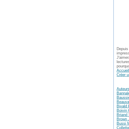
Depuis 
impress
J'aimer
lecture
pourquo
Accueil
Créer u
Auteur
Bannal
Baussie
Beauva
Bivald 
Boivin 
Briand
Brown 
Bussi 
Collett