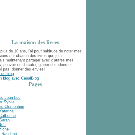
La maison des livres
plus de 10 ans, j'ai pour habitude de noter mes
ions sur chacun des livres que je lis.
ais maintenant partager avec d'autres mes
s, pouvoir en discuter, glaner des idées et
i pas, donner des envies!
 du blog
n blog avec CanalBlog
Pages
s
ec Jean-Luc
r Sylvie
is Clémentine
Katarina
Catherine
 Sarah
Jeff
Michel
e Sandrine