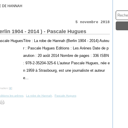
E DE HANNAH
5 novembre 2018
rlin 1904 - 2014 ) - Pascale Hugues
Titre : La robe de Hannah (Berlin 1904 - 2014) Auteu
r : Pascale Hugues Editions : Les Arènes Date de p
arution : 20 août 2014 Nombre de pages : 336 ISBN
: 978-2-35204-325-6 L'auteur Pascale Hugues, née e
n 1959 à Strasbourg, est une journaliste et auteur
e...
malien [
#
]
ditions les arènes
,
La robe de Hannah
,
Pascale Hugues