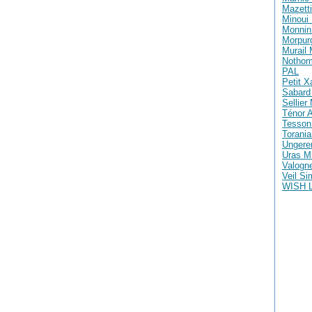
Mazetti
Minoui 
Monnin 
Morpur
Murail
Nothom
PAL
Petit X
Sabard 
Sellier
Ténor A
Tesson
Torania
Ungere
Uras M
Valogne
Veil S
WISH 