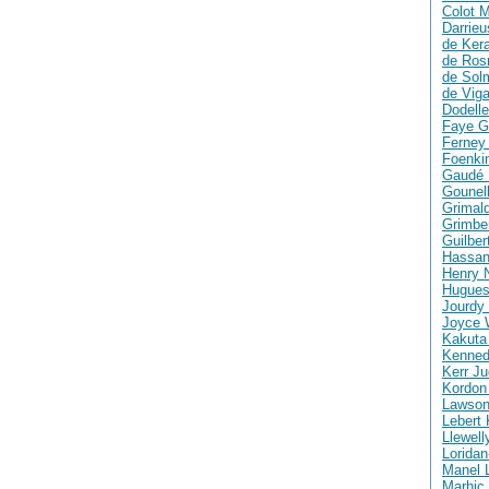
Colot M
Darrie
de Ker
de Ros
de Solm
de Vig
Dodelle
Faye G
Ferney 
Foenki
Gaudé 
Gounell
Grimald
Grimber
Guilber
Hassan
Henry 
Hugues
Jourdy 
Joyce 
Kakuta
Kenned
Kerr Ju
Kordon
Lawson
Lebert 
Llewell
Loridan
Manel 
Marhic