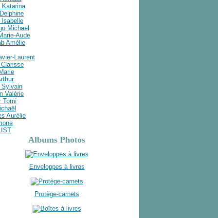
 Katarina
Delphine
Isabelle
go Michael
 Marie-Aude
b Amélie
avier-Laurent
Clarisse
 Marie
rthur
 Sylvain
n Valérie
r Tomi
ichaël
s Aurélie
imone
LIST
Albums Photos
Enveloppes à livres
Protège-carnets