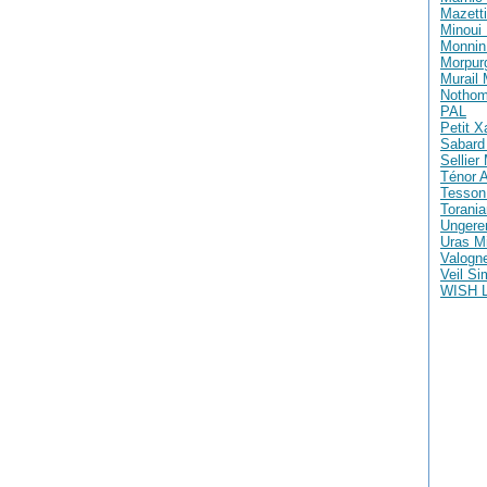
Mazetti
Minoui 
Monnin 
Morpur
Murail
Nothom
PAL
Petit X
Sabard 
Sellier
Ténor A
Tesson
Torania
Ungere
Uras M
Valogne
Veil S
WISH 