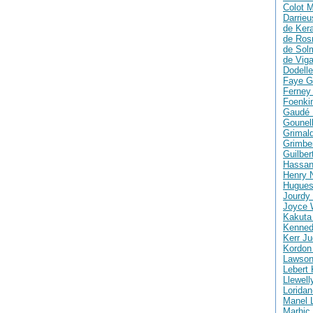
Colot M
Darrie
de Ker
de Ros
de Solm
de Vig
Dodelle
Faye G
Ferney 
Foenki
Gaudé 
Gounell
Grimald
Grimber
Guilber
Hassan
Henry 
Hugues
Jourdy 
Joyce 
Kakuta
Kenned
Kerr Ju
Kordon
Lawson
Lebert 
Llewell
Loridan
Manel 
Marhic