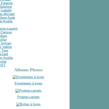
 Katarina
Delphine
Isabelle
go Michael
 Marie-Aude
b Amélie
avier-Laurent
Clarisse
 Marie
rthur
 Sylvain
n Valérie
r Tomi
ichaël
s Aurélie
imone
LIST
Albums Photos
Enveloppes à livres
Protège-carnets