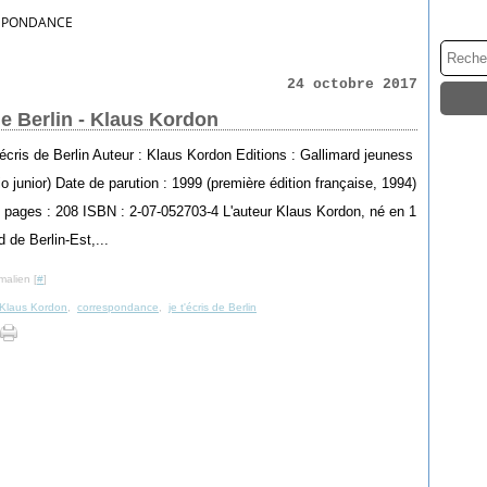
SPONDANCE
24 octobre 2017
de Berlin - Klaus Kordon
t'écris de Berlin Auteur : Klaus Kordon Editions : Gallimard jeuness
lio junior) Date de parution : 1999 (première édition française, 1994)
pages : 208 ISBN : 2-07-052703-4 L'auteur Klaus Kordon, né en 1
 de Berlin-Est,...
malien [
#
]
Klaus Kordon
,
correspondance
,
je t'écris de Berlin