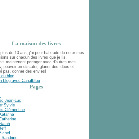
La maison des livres
plus de 10 ans, j'ai pour habitude de noter mes
ions sur chacun des livres que je lis.
ais maintenant partager avec d'autres mes
s, pouvoir en discuter, glaner des idées et
i pas, donner des envies!
 du blog
n blog avec CanalBlog
Pages
s
ec Jean-Luc
r Sylvie
is Clémentine
Katarina
Catherine
 Sarah
Jeff
Michel
e Sandrine