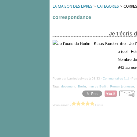
LA MAISON DES LIVRES
>
CATEGORIES
>
CORRE
correspondance
Je t'écris 
Titre : Je 
e (coll. Fo
Nombre de 
943 au nord
Posté par Lamiedeslivres à 08:33 -
Commentaires [
…
]
- Per
Tags:
document
,
Berlin
,
mur de Berlin
,
Roman jeunesse
,
Vous aimez ?
1 vote