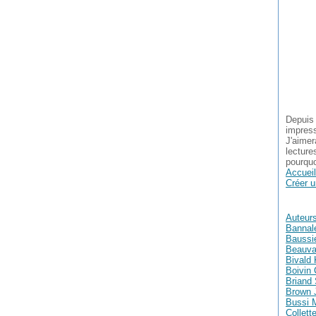
Depuis 
impress
J'aimer
lecture
pourquo
Accueil
Créer u
Auteur
Bannal
Baussie
Beauva
Bivald 
Boivin 
Briand
Brown 
Bussi 
Collett