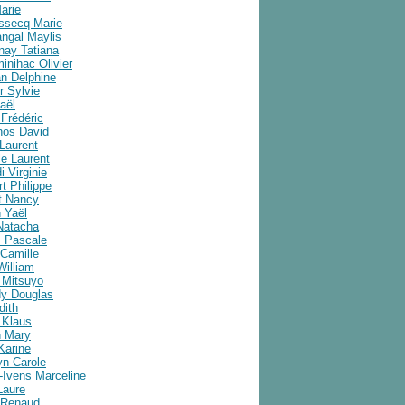
arie
ussecq Marie
angal Maylis
nay Tatiana
inihac Olivier
an Delphine
r Sylvie
aël
Frédéric
nos David
Laurent
e Laurent
i Virginie
t Philippe
t Nancy
 Yaël
Natacha
 Pascale
Camille
William
 Mitsuyo
y Douglas
dith
 Klaus
 Mary
Karine
yn Carole
-Ivens Marceline
Laure
 Renaud