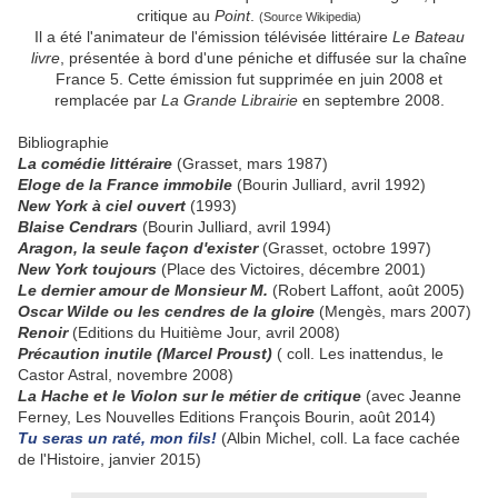
critique au
Point
.
(Source Wikipedia)
Il a été l'animateur de l'émission télévisée littéraire
Le Bateau
livre
, présentée à bord d'une péniche et diffusée sur la chaîne
France 5. Cette émission fut supprimée en juin 2008 et
remplacée par
La Grande Librairie
en septembre 2008.
Bibliographie
La comédie littéraire
(Grasset, mars 1987)
Eloge de la France immobile
(Bourin Julliard, avril 1992)
New York à ciel ouvert
(1993)
Blaise Cendrars
(Bourin Julliard, avril 1994)
Aragon, la seule façon d'exister
(Grasset, octobre 1997)
New York toujours
(Place des Victoires, décembre 2001)
Le dernier amour de Monsieur M.
(Robert Laffont, août 2005)
Oscar Wilde ou les cendres de la gloire
(Mengès, mars 2007)
Renoir
(Editions du Huitième Jour, avril 2008)
Précaution inutile (Marcel Proust)
( coll. Les inattendus, le
Castor Astral, novembre 2008)
La Hache et le Violon sur le métier de critique
(avec Jeanne
Ferney, Les Nouvelles Editions François Bourin, août 2014)
Tu seras un raté, mon fils!
(Albin Michel, coll. La face cachée
de l'Histoire, janvier 2015)