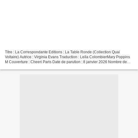
Titre : La Correspondante Editions : La Table Ronde (Collection Quai
Voltaire) Autrice : Virginia Evans Traduction : Leïla ColombierMary Poppins
M Couverture : Cheeri Paris Date de parution : 8 janvier 2026 Nombre de
pages : 336 ISBN : 979-1037114884 Quatrième...