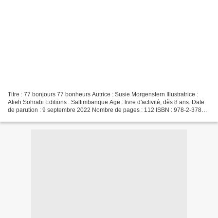
Titre : 77 bonjours 77 bonheurs Autrice : Susie Morgenstern Illustratrice :
Atieh Sohrabi Editions : Saltimbanque Age : livre d'activité, dès 8 ans. Date
de parution : 9 septembre 2022 Nombre de pages : 112 ISBN : 978-2-3780-
1240-3 L'autrice (Clic sur...