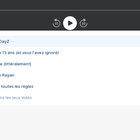
 DayZ
 a 13 ans (et vous l'avez ignoré)
e (littéralement)
im Rayan
 toutes les règles
s les jeux vidéo
us choquant de Rockstar ? - Le scandale BULLY
e plus moche de Steam
du RÊVE tourne au CAUCHEMAR