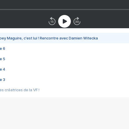
bey Maguire, c'est lui ! Rencontre avec Damien Witecka
e 6
e 5
e 4
e 3
s créatrices de la VF !
e 2
e 1
e Mektoub My Love arrive enfin ! Rencontre avec Shaïn Boumedine et Sal