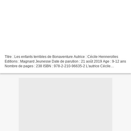
Titre : Les enfants terribles de Bonaventure Autrice : Cécile Hennerolles
Editions : Magnard Jeunesse Date de parution : 21 août 2019 Age : 9-12 ans
Nombre de pages : 238 ISBN : 978-2-210-96635-2 L'autrice Cécile
Hennerolles a été enseignante et chercheuse...