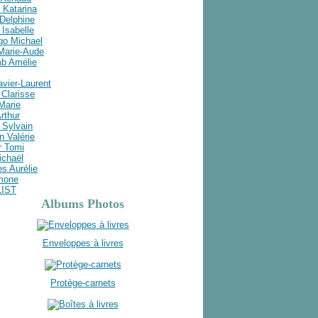
 Katarina
Delphine
Isabelle
go Michael
 Marie-Aude
b Amélie
avier-Laurent
Clarisse
 Marie
rthur
 Sylvain
n Valérie
r Tomi
ichaël
s Aurélie
imone
LIST
Albums Photos
Enveloppes à livres
Protège-carnets