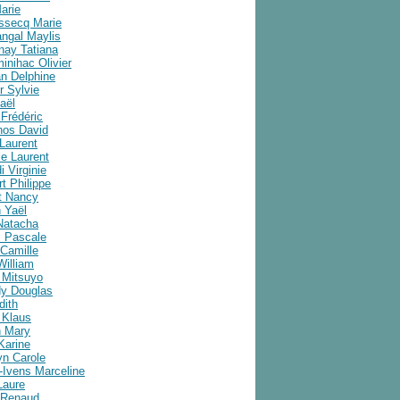
arie
ussecq Marie
angal Maylis
nay Tatiana
inihac Olivier
an Delphine
r Sylvie
aël
Frédéric
nos David
Laurent
e Laurent
i Virginie
t Philippe
t Nancy
 Yaël
Natacha
 Pascale
Camille
William
 Mitsuyo
y Douglas
dith
 Klaus
 Mary
Karine
yn Carole
-Ivens Marceline
Laure
 Renaud