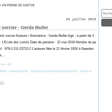
S UN POEME DE GOETHE
24 juillet 2019
 sorcier - Gerda Muller
enti sorcier Auteure / illustratrice : Gerda Muller Age : à partir de 3
 : L'Ecole des Loisirs Date de parution : 22 mai 2019 Nombre de pa
N : 978-2-211-23722-2 L'auteure Née le 21 février 1926 à Naarden
,...
malien [
#
]
Muller
,
L'apprenti sorcier
,
assumer les conséquences de ses actes
,
d'après un