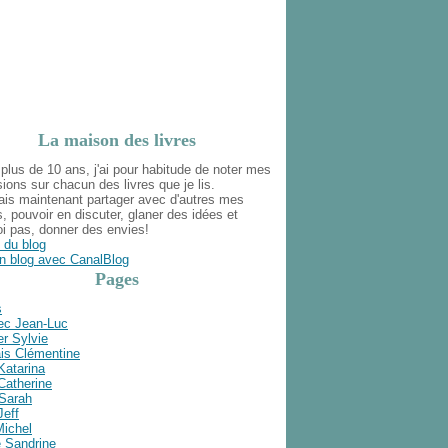
La maison des livres
plus de 10 ans, j'ai pour habitude de noter mes
ions sur chacun des livres que je lis.
ais maintenant partager avec d'autres mes
s, pouvoir en discuter, glaner des idées et
i pas, donner des envies!
 du blog
n blog avec CanalBlog
Pages
s
ec Jean-Luc
r Sylvie
is Clémentine
Katarina
Catherine
 Sarah
Jeff
Michel
e Sandrine