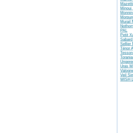
Mazetti
Minoui 
Monnin 
Morpur
Murail
Nothom
PAL
Petit X
Sabard 
Sellier
Ténor A
Tesson
Torania
Ungere
Uras M
Valogne
Veil S
WISH 