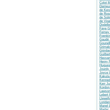
Colot M
Darrie
de Ker
de Ros
de Solm
de Vig
Dodelle
Faye G
Ferney 
Foenki
Gaudé 
Gounell
Grimald
Grimber
Guilber
Hassan
Henry 
Hugues
Jourdy 
Joyce 
Kakuta
Kenned
Kerr Ju
Kordon
Lawson
Lebert 
Llewell
Loridan
Manel 
Marhic