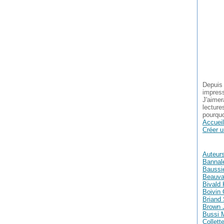
Depuis 
impress
J'aimer
lecture
pourquo
Accueil
Créer u
Auteur
Bannal
Baussie
Beauva
Bivald 
Boivin 
Briand
Brown 
Bussi 
Collett