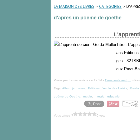
LA MAISON DES LIVRES
>
CATEGORIES
>
D'APRE
d'apres un poeme de goethe
L'apprenti
Titre : L'appr
ans Editions
ges : 32 ISB
aux Pays-Bas
Posté par Lamiedeslivres à 12:24 -
Commentaires [
…
]
- Per
Tags:
Album jeunesse
,
Editions L'école des Loisirs
,
Gerda 
poème de Goethe
,
magie
,
morale
,
éducation
Vous aimez ?
0 vote