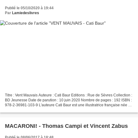
Publié le 05/10/2020 à 19:44
Par
Lamiedeslivres
Titre : Vent Mauvais Auteure : Cati Baur Editions : Rue de Sèvres Collection :
BD Jeunesse Date de parution : 10 juin 2020 Nombre de pages : 192 ISBN :
978-2-36981-103-9 L'auteure Cati Baur est une illustratrice française née à
Genève en 1973. Après des...
MACARONI! - Thomas Campi et Vincent Zabus
Publié le 08/06/2017 à 18:48