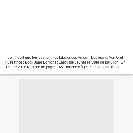
Titre : Il était une fois des femmes fabuleuses Auteur : Les époux Von Grüt
Illustratrice : Bodil Jane Editions : Larousse Jeunesse Date de parution : 17
octobre 2018 Nombre de pages : 45 Tranche d'âge : 6 ans et plus ISBN :
978-2-03-595280-6 Les auteurs...