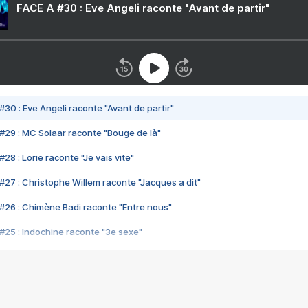
FACE A #30 : Eve Angeli raconte "Avant de partir"
#30 : Eve Angeli raconte "Avant de partir"
#29 : MC Solaar raconte "Bouge de là"
28 : Lorie raconte "Je vais vite"
#27 : Christophe Willem raconte "Jacques a dit"
#26 : Chimène Badi raconte "Entre nous"
#25 : Indochine raconte "3e sexe"
#24 : Zaho raconte "C'est chelou"
#23 : Patrick Bruel raconte "Au café des délices"
#22 : Kyo raconte "Le chemin"