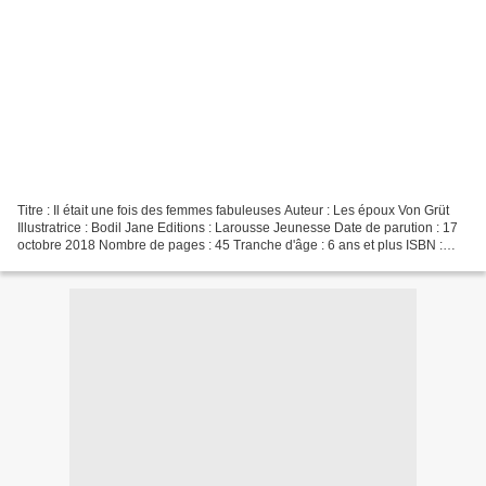
Titre : Il était une fois des femmes fabuleuses Auteur : Les époux Von Grüt
Illustratrice : Bodil Jane Editions : Larousse Jeunesse Date de parution : 17
octobre 2018 Nombre de pages : 45 Tranche d'âge : 6 ans et plus ISBN :
978-2-03-595280-6 Les auteurs...