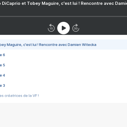
 DiCaprio et Tobey Maguire, c'est lui ! Rencontre avec Dam
bey Maguire, c'est lui ! Rencontre avec Damien Witecka
e 6
e 5
e 4
e 3
s créatrices de la VF !
e 2
e 1
e Mektoub My Love arrive enfin ! Rencontre avec Shaïn Boumedine et Sal