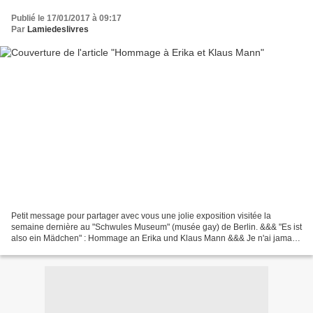
Publié le 17/01/2017 à 09:17
Par
Lamiedeslivres
Petit message pour partager avec vous une jolie exposition visitée la
semaine dernière au "Schwules Museum" (musée gay) de Berlin. &&& "Es ist
also ein Mädchen" : Hommage an Erika und Klaus Mann &&& Je n'ai jamais
rien lu d'Erika ni de Klaus Mann (ni...