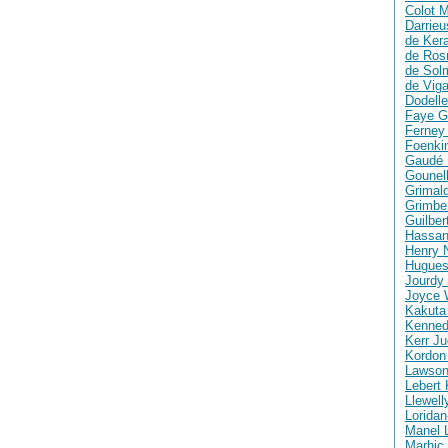
Colot M
Darrie
de Ker
de Ros
de Solm
de Vig
Dodelle
Faye G
Ferney 
Foenki
Gaudé 
Gounell
Grimald
Grimber
Guilber
Hassan
Henry 
Hugues
Jourdy 
Joyce 
Kakuta
Kenned
Kerr Ju
Kordon
Lawson
Lebert 
Llewell
Loridan
Manel 
Marhic