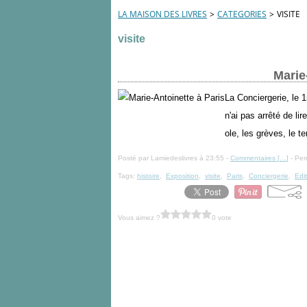
LA MAISON DES LIVRES
>
CATEGORIES
>
VISITE
visite
Marie
La Conciergerie, le 1
n'ai pas arrêté de li
ole, les grèves, le t
Posté par Lamiedeslivres à 23:55 -
Commentaires [
…
]
- Per
Tags:
histoire
,
Exposition
,
visite
,
Paris
,
Conciergerie
,
Edi
Vous aimez ?
0 vote