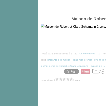
Maison de Robert
Posté par Lamiedeslivres à 17:20 -
Commentaires [
…
]
- Per
Tags:
Brocante à la maison
,
dans mon grenier
,
livre ancien
journal intime de Robert et Clara Schumann
,
maison de ...
Vous aimez ?
0 vote