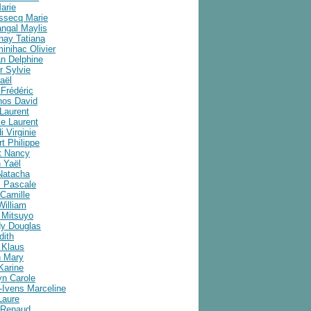
arie
ussecq Marie
angal Maylis
nay Tatiana
inihac Olivier
an Delphine
r Sylvie
aël
Frédéric
nos David
Laurent
e Laurent
i Virginie
t Philippe
t Nancy
 Yaël
Natacha
 Pascale
Camille
William
 Mitsuyo
y Douglas
dith
 Klaus
 Mary
Karine
yn Carole
-Ivens Marceline
Laure
 Renaud