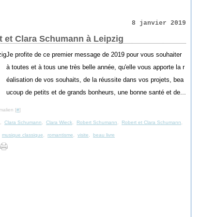
8 janvier 2019
 et Clara Schumann à Leipzig
Je profite de ce premier message de 2019 pour vous souhaiter
à toutes et à tous une très belle année, qu'elle vous apporte la r
éalisation de vos souhaits, de la réussite dans vos projets, bea
ucoup de petits et de grands bonheurs, une bonne santé et de...
malien [
#
]
,
Clara Schumann
,
Clara Wieck
,
Robert Schumann
,
Robert et Clara Schumann
,
,
musique classique
,
romantisme
,
visite
,
beau livre