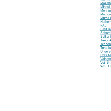
Mazetti
Minoui 
Monnin 
Morpur
Murail
Nothom
PAL
Petit X
Sabard 
Sellier
Ténor A
Tesson
Torania
Ungere
Uras M
Valogne
Veil S
WISH 