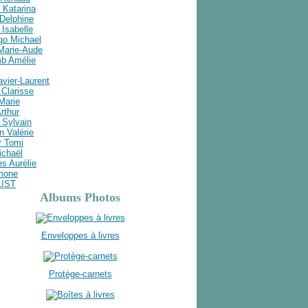
 Katarina
Delphine
Isabelle
go Michael
 Marie-Aude
b Amélie
avier-Laurent
Clarisse
 Marie
rthur
 Sylvain
n Valérie
r Tomi
ichaël
s Aurélie
imone
LIST
Albums Photos
Enveloppes à livres
Protège-carnets