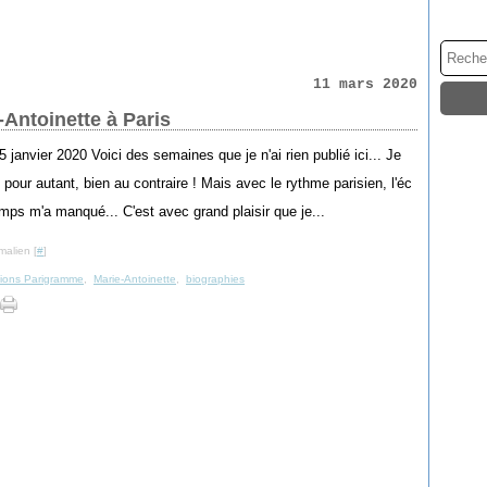
11 mars 2020
-Antoinette à Paris
5 janvier 2020 Voici des semaines que je n'ai rien publié ici... Je
re pour autant, bien au contraire ! Mais avec le rythme parisien, l'éc
emps m'a manqué... C'est avec grand plaisir que je...
malien [
#
]
tions Parigramme
,
Marie-Antoinette
,
biographies