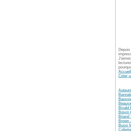
Depuis 
impress
J'aimer
lecture
pourquo
Accueil
Créer u
Auteur
Bannal
Baussie
Beauva
Bivald 
Boivin 
Briand
Brown 
Bussi 
Collett