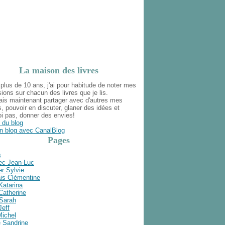
La maison des livres
plus de 10 ans, j'ai pour habitude de noter mes
ions sur chacun des livres que je lis.
ais maintenant partager avec d'autres mes
s, pouvoir en discuter, glaner des idées et
i pas, donner des envies!
 du blog
n blog avec CanalBlog
Pages
s
ec Jean-Luc
r Sylvie
is Clémentine
Katarina
Catherine
 Sarah
Jeff
Michel
e Sandrine