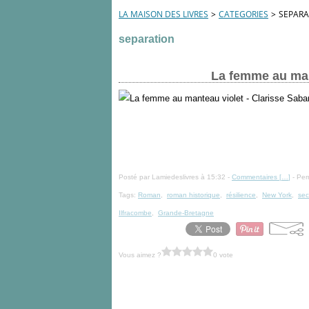
LA MAISON DES LIVRES
>
CATEGORIES
>
SEPARA
separation
La femme au man
Posté par Lamiedeslivres à 15:32 -
Commentaires [
…
]
- Per
Tags:
Roman
,
roman historique
,
résilience
,
New York
,
sec
Ilfracombe
,
Grande-Bretagne
Vous aimez ?
0 vote