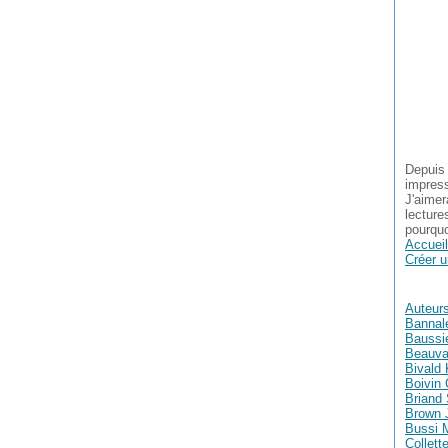
Depuis 
impress
J'aimer
lecture
pourquo
Accueil
Créer u
Auteur
Bannal
Baussie
Beauva
Bivald 
Boivin 
Briand
Brown 
Bussi 
Collett