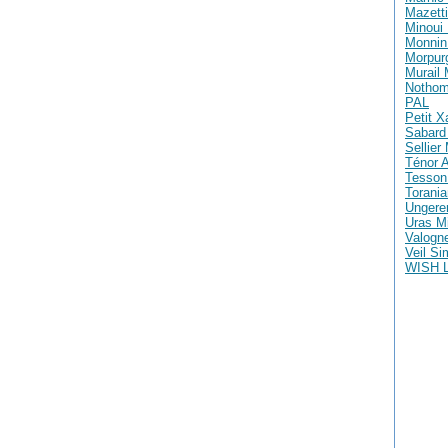
Mazetti
Minoui 
Monnin 
Morpur
Murail
Nothom
PAL
Petit X
Sabard 
Sellier
Ténor A
Tesson
Torania
Ungere
Uras M
Valogne
Veil S
WISH 