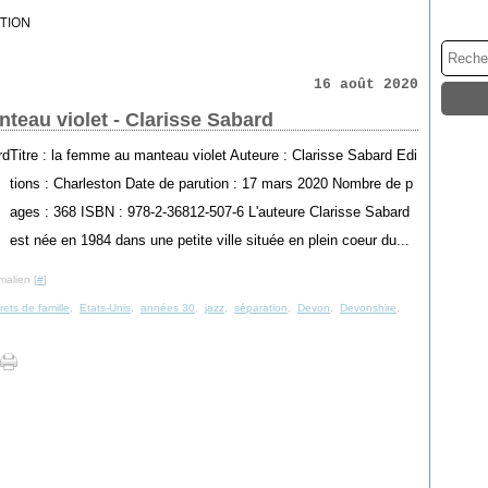
TION
16 août 2020
teau violet - Clarisse Sabard
Titre : la femme au manteau violet Auteure : Clarisse Sabard Edi
tions : Charleston Date de parution : 17 mars 2020 Nombre de p
ages : 368 ISBN : 978-2-36812-507-6 L'auteure Clarisse Sabard
est née en 1984 dans une petite ville située en plein coeur du...
malien [
#
]
rets de famille
,
Etats-Unis
,
années 30
,
jazz
,
séparation
,
Devon
,
Devonshire
,