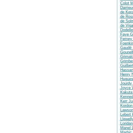
Colot M
Darrie
de Ker
de Ros
de Solm
de Vig
Dodelle
Faye G
Ferney 
Foenki
Gaudé 
Gounell
Grimald
Grimber
Guilber
Hassan
Henry 
Hugues
Jourdy 
Joyce 
Kakuta
Kenned
Kerr Ju
Kordon
Lawson
Lebert 
Llewell
Loridan
Manel 
Marhic