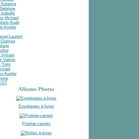
 Katarina
Delphine
Isabelle
go Michael
 Marie-Aude
b Amélie
avier-Laurent
Clarisse
 Marie
rthur
 Sylvain
n Valérie
r Tomi
ichaël
s Aurélie
imone
LIST
Albums Photos
Enveloppes à livres
Protège-carnets