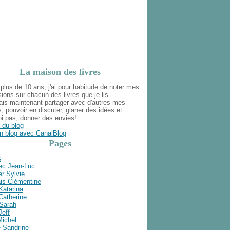
La maison des livres
plus de 10 ans, j'ai pour habitude de noter mes
ions sur chacun des livres que je lis.
ais maintenant partager avec d'autres mes
s, pouvoir en discuter, glaner des idées et
i pas, donner des envies!
 du blog
n blog avec CanalBlog
Pages
s
ec Jean-Luc
r Sylvie
is Clémentine
Katarina
Catherine
 Sarah
Jeff
Michel
e Sandrine