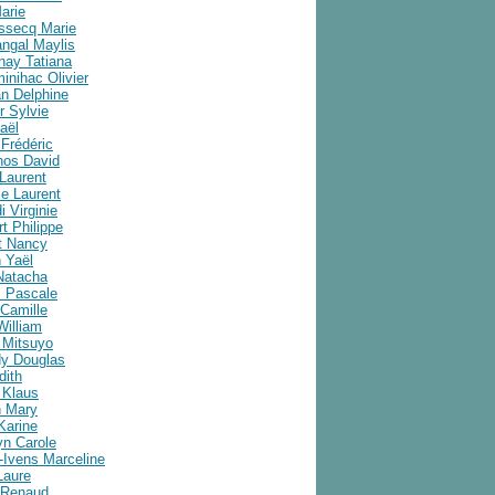
arie
ussecq Marie
angal Maylis
nay Tatiana
inihac Olivier
an Delphine
r Sylvie
aël
Frédéric
nos David
Laurent
e Laurent
i Virginie
t Philippe
t Nancy
 Yaël
Natacha
 Pascale
Camille
William
 Mitsuyo
y Douglas
dith
 Klaus
 Mary
Karine
yn Carole
-Ivens Marceline
Laure
 Renaud