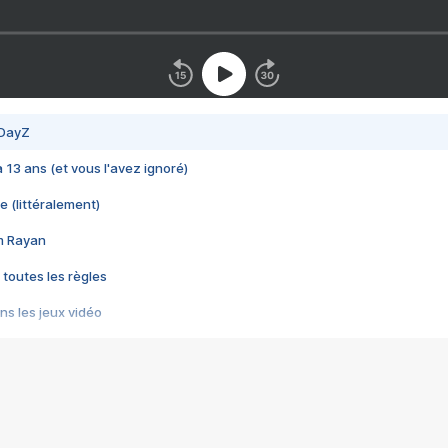
 DayZ
 a 13 ans (et vous l'avez ignoré)
e (littéralement)
im Rayan
 toutes les règles
s les jeux vidéo
us choquant de Rockstar ? - Le scandale BULLY
e plus moche de Steam
du RÊVE tourne au CAUCHEMAR