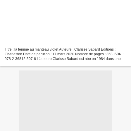
Titre : la femme au manteau violet Auteure : Clarisse Sabard Editions :
Charleston Date de parution : 17 mars 2020 Nombre de pages : 368 ISBN :
978-2-36812-507-6 L'auteure Clarisse Sabard est née en 1984 dans une
petite ville située en plein coeur du...