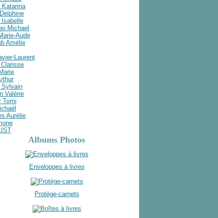
 Katarina
Delphine
Isabelle
go Michael
 Marie-Aude
b Amélie
avier-Laurent
Clarisse
 Marie
rthur
 Sylvain
n Valérie
r Tomi
ichaël
s Aurélie
imone
LIST
Albums Photos
Enveloppes à livres
Protège-carnets