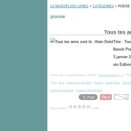
LA MAISON DES LIVRES
>
CATEGORIES
>
POESIE
poesie
Tous tes am
Titre : Tou
Benoît Pre
3 janvier 
oto Edition
Posté par Lamiedeslivres à 19:59 -
Commentaires [
…
]
- Per
Tags:
récit
,
Histoire et Société
,
Poésie
,
Alain Dulot
,
Benoît
cortège funéraire
,
quartier Mouffetard
Vous aimez ?
0 vote