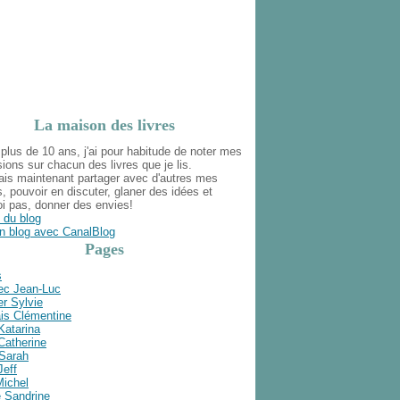
La maison des livres
plus de 10 ans, j'ai pour habitude de noter mes
ions sur chacun des livres que je lis.
ais maintenant partager avec d'autres mes
s, pouvoir en discuter, glaner des idées et
i pas, donner des envies!
 du blog
n blog avec CanalBlog
Pages
s
ec Jean-Luc
r Sylvie
is Clémentine
Katarina
Catherine
 Sarah
Jeff
Michel
e Sandrine