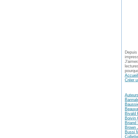
Depuis 
impress
J'aimer
lecture
pourquo
Accueil
Créer u
Auteur
Bannal
Baussie
Beauva
Bivald 
Boivin 
Briand
Brown 
Bussi 
Collett