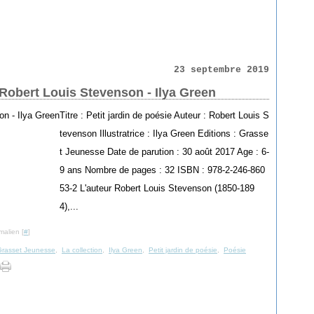
23 septembre 2019
- Robert Louis Stevenson - Ilya Green
Titre : Petit jardin de poésie Auteur : Robert Louis S
tevenson Illustratrice : Ilya Green Editions : Grasse
t Jeunesse Date de parution : 30 août 2017 Age : 6-
9 ans Nombre de pages : 32 ISBN : 978-2-246-860
53-2 L'auteur Robert Louis Stevenson (1850-189
4),...
malien [
#
]
Grasset Jeunesse
,
La collection
,
Ilya Green
,
Petit jardin de poésie
,
Poésie