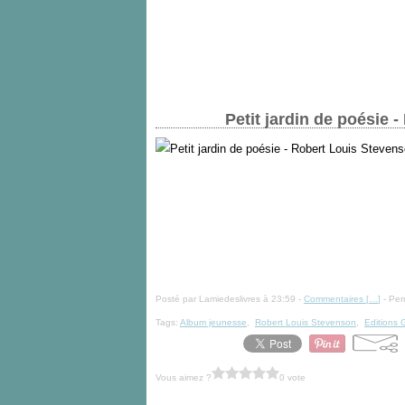
Petit jardin de poésie 
Posté par Lamiedeslivres à 23:59 -
Commentaires [
…
]
- Per
Tags:
Album jeunesse
,
Robert Louis Stevenson
,
Editions 
Vous aimez ?
0 vote