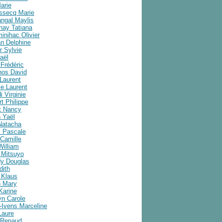
arie
ussecq Marie
angal Maylis
nay Tatiana
inihac Olivier
an Delphine
r Sylvie
aël
Frédéric
nos David
Laurent
e Laurent
i Virginie
t Philippe
t Nancy
 Yaël
Natacha
 Pascale
Camille
William
 Mitsuyo
y Douglas
dith
 Klaus
 Mary
Karine
yn Carole
-Ivens Marceline
Laure
 Renaud