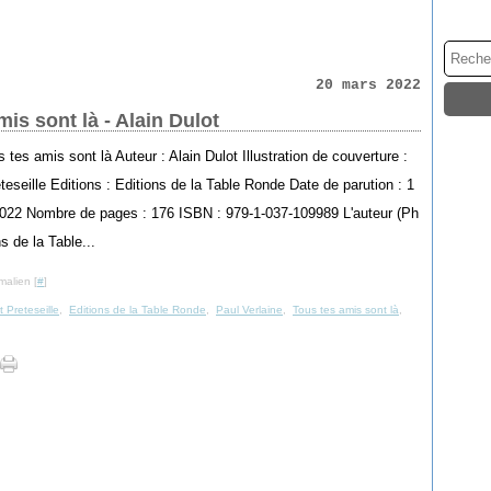
20 mars 2022
is sont là - Alain Dulot
s tes amis sont là Auteur : Alain Dulot Illustration de couverture :
teseille Editions : Editions de la Table Ronde Date de parution : 1
2022 Nombre de pages : 176 ISBN : 979-1-037-109989 L'auteur (Ph
s de la Table...
malien [
#
]
 Preteseille
,
Editions de la Table Ronde
,
Paul Verlaine
,
Tous tes amis sont là
,