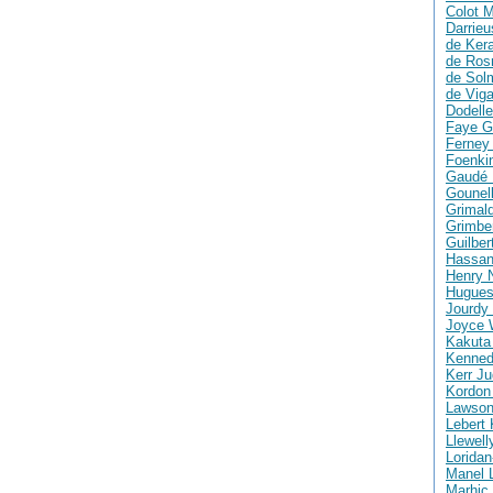
Colot M
Darrie
de Ker
de Ros
de Solm
de Vig
Dodelle
Faye G
Ferney 
Foenki
Gaudé 
Gounell
Grimald
Grimber
Guilber
Hassan
Henry 
Hugues
Jourdy 
Joyce 
Kakuta
Kenned
Kerr Ju
Kordon
Lawson
Lebert 
Llewell
Loridan
Manel 
Marhic