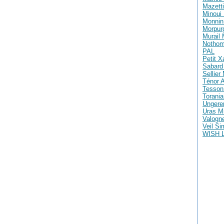
Mazetti
Minoui 
Monnin 
Morpur
Murail
Nothom
PAL
Petit X
Sabard 
Sellier
Ténor A
Tesson
Torania
Ungere
Uras M
Valogne
Veil S
WISH 