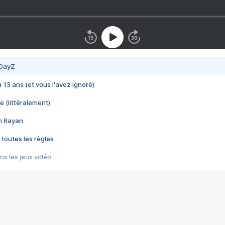
 DayZ
 a 13 ans (et vous l'avez ignoré)
e (littéralement)
im Rayan
 toutes les règles
s les jeux vidéo
us choquant de Rockstar ? - Le scandale BULLY
e plus moche de Steam
du RÊVE tourne au CAUCHEMAR