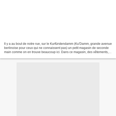
Il y a au bout de notre rue, sur le Kurfürstendamm (Ku'Damm, grande avenue
berlinoise pour ceux qui ne connaissent pas) un petit magasin de seconde
main comme on en trouve beaucoup ici. Dans ce magasin, des vêtements,
des jeux, des articles de décoration,...