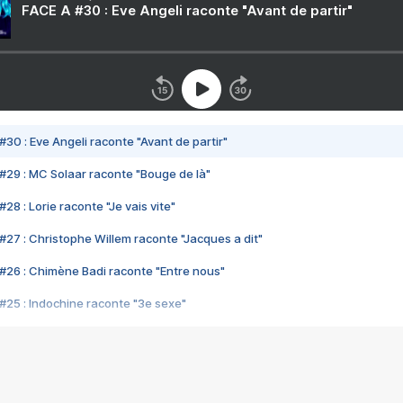
FACE A #30 : Eve Angeli raconte "Avant de partir"
#30 : Eve Angeli raconte "Avant de partir"
#29 : MC Solaar raconte "Bouge de là"
28 : Lorie raconte "Je vais vite"
#27 : Christophe Willem raconte "Jacques a dit"
#26 : Chimène Badi raconte "Entre nous"
#25 : Indochine raconte "3e sexe"
#24 : Zaho raconte "C'est chelou"
#23 : Patrick Bruel raconte "Au café des délices"
#22 : Kyo raconte "Le chemin"