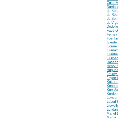
Colot M
Darrie
de Ker
de Ros
de Solm
de Vig
Dodelle
Faye G
Ferney 
Foenki
Gaudé 
Gounell
Grimald
Grimber
Guilber
Hassan
Henry 
Hugues
Jourdy 
Joyce 
Kakuta
Kenned
Kerr Ju
Kordon
Lawson
Lebert 
Llewell
Loridan
Manel 
Marhic