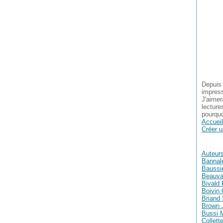
Depuis 
impress
J'aimer
lecture
pourquo
Accueil
Créer u
Auteur
Bannal
Baussie
Beauva
Bivald 
Boivin 
Briand
Brown 
Bussi 
Collett