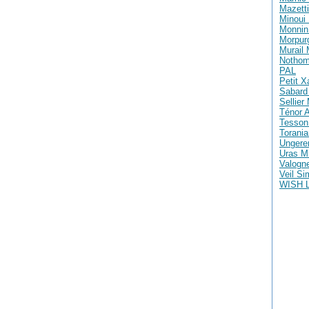
Mazetti
Minoui 
Monnin 
Morpur
Murail
Nothom
PAL
Petit X
Sabard 
Sellier
Ténor A
Tesson
Torania
Ungere
Uras M
Valogne
Veil S
WISH 