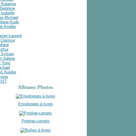
 Katarina
Delphine
Isabelle
go Michael
 Marie-Aude
b Amélie
avier-Laurent
Clarisse
 Marie
rthur
 Sylvain
n Valérie
r Tomi
ichaël
s Aurélie
imone
LIST
Albums Photos
Enveloppes à livres
Protège-carnets