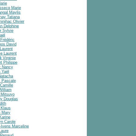
arie
ussecq Marie
angal Maylis
nay Tatiana
inihac Olivier
an Delphine
r Sylvie
aël
Frédéric
nos David
Laurent
e Laurent
i Virginie
t Philippe
t Nancy
 Yaël
Natacha
 Pascale
Camille
William
 Mitsuyo
y Douglas
dith
 Klaus
 Mary
Karine
yn Carole
-Ivens Marceline
Laure
 Renaud