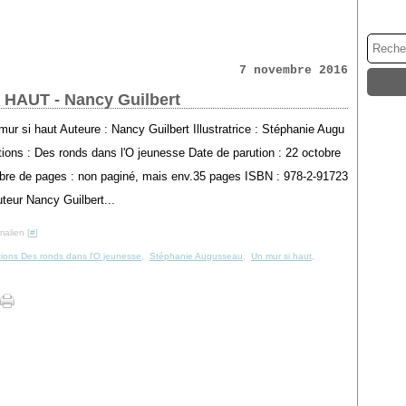
7 novembre 2016
 HAUT - Nancy Guilbert
 mur si haut Auteure : Nancy Guilbert Illustratrice : Stéphanie Augu
ions : Des ronds dans l'O jeunesse Date de parution : 22 octobre
re de pages : non paginé, mais env.35 pages ISBN : 978-2-91723
uteur Nancy Guilbert...
malien [
#
]
tions Des ronds dans l'O jeunesse
,
Stéphanie Augusseau
,
Un mur si haut
,