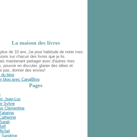
La maison des livres
plus de 10 ans, j'ai pour habitude de noter mes
ions sur chacun des livres que je lis.
ais maintenant partager avec d'autres mes
s, pouvoir en discuter, glaner des idées et
i pas, donner des envies!
 du blog
n blog avec CanalBlog
Pages
s
ec Jean-Luc
r Sylvie
is Clémentine
Katarina
Catherine
 Sarah
Jeff
Michel
e Sandrine