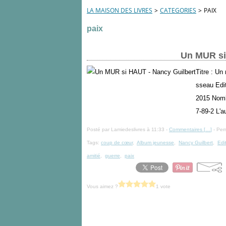
LA MAISON DES LIVRES
>
CATEGORIES
>
PAIX
paix
Un MUR si
Titre : Un
sseau Edit
2015 Nomb
7-89-2 L'a
Posté par Lamiedeslivres à 11:33 -
Commentaires [
…
]
- Per
Tags:
coup de cœur
,
Album jeunesse
,
Nancy Guilbert
,
Edi
amitié
,
guerre
,
paix
Vous aimez ?
1 vote