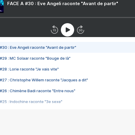
FACE A #30 : Eve Angeli raconte "Avant de partir"
#30 : Eve Angeli raconte "Avant de partir"
#29 : MC Solaar raconte "Bouge de là"
28 : Lorie raconte "Je vais vite"
#27 : Christophe Willem raconte "Jacques a dit"
#26 : Chimène Badi raconte "Entre nous"
#25 : Indochine raconte "3e sexe"
#24 : Zaho raconte "C'est chelou"
#23 : Patrick Bruel raconte "Au café des délices"
#22 : Kyo raconte "Le chemin"