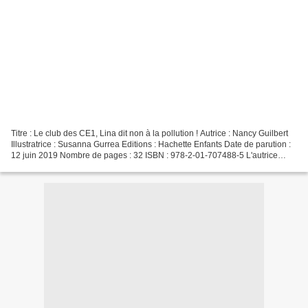
Titre : Le club des CE1, Lina dit non à la pollution ! Autrice : Nancy Guilbert
Illustratrice : Susanna Gurrea Editions : Hachette Enfants Date de parution :
12 juin 2019 Nombre de pages : 32 ISBN : 978-2-01-707488-5 L'autrice
Nancy Guilbert est une autrice...