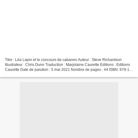
Titre : Léa Lapin et le concours de cabanes Auteur : Steve Richardson
Illustrateur : Chris Dunn Traduction : Marjolaine Caurette Editions : Editions
Caurette Date de parution : 5 mai 2021 Nombre de pages : 44 ISBN: 979-10-
96315-94-9 L'auteur Steve Richardson...