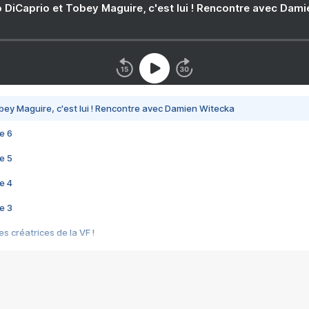
 DiCaprio et Tobey Maguire, c'est lui ! Rencontre avec Dam
bey Maguire, c'est lui ! Rencontre avec Damien Witecka
e 6
e 5
e 4
e 3
s créatrices de la VF !
e 2
e 1
e Mektoub My Love arrive enfin ! Rencontre avec Shaïn Boumedine et Sal