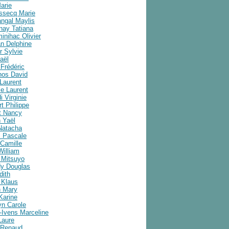
arie
ussecq Marie
angal Maylis
nay Tatiana
inihac Olivier
an Delphine
r Sylvie
aël
Frédéric
nos David
Laurent
e Laurent
i Virginie
t Philippe
t Nancy
 Yaël
Natacha
 Pascale
Camille
William
 Mitsuyo
y Douglas
dith
 Klaus
 Mary
Karine
yn Carole
-Ivens Marceline
Laure
 Renaud