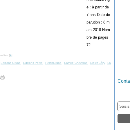
e : à partir de
7 ans Date de
parution : 8 m
ars 2018 Nom
bre de pages :
72...
malien [
#
]
,
Editions Gründ
,
Editions Perrin
,
PerrinGründ
,
Camille Chevrillon
,
Didier Lévy
,
La
Contac