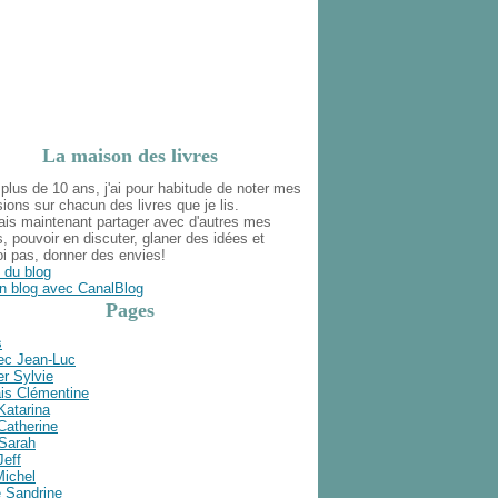
La maison des livres
plus de 10 ans, j'ai pour habitude de noter mes
ions sur chacun des livres que je lis.
ais maintenant partager avec d'autres mes
s, pouvoir en discuter, glaner des idées et
i pas, donner des envies!
 du blog
n blog avec CanalBlog
Pages
s
ec Jean-Luc
r Sylvie
is Clémentine
Katarina
Catherine
 Sarah
Jeff
Michel
e Sandrine