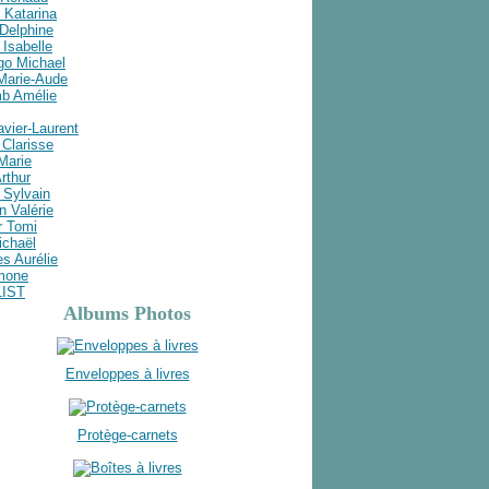
 Katarina
Delphine
Isabelle
go Michael
 Marie-Aude
b Amélie
avier-Laurent
Clarisse
 Marie
rthur
 Sylvain
n Valérie
r Tomi
ichaël
s Aurélie
imone
LIST
Albums Photos
Enveloppes à livres
Protège-carnets