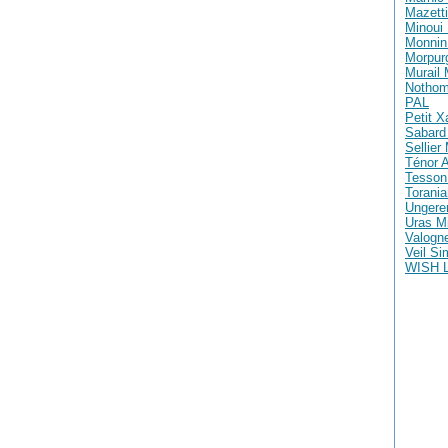
Mazetti
Minoui 
Monnin 
Morpur
Murail
Nothom
PAL
Petit X
Sabard 
Sellier
Ténor A
Tesson
Torania
Ungere
Uras M
Valogne
Veil S
WISH 