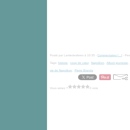
Posté par Lamiedeslivres à 10:35 -
Commentaires [
…
]
- Per
Tags:
histoire
,
coup de cœur
,
Napoléon
,
Album jeunesse
vie de Napoléon
,
Pierre Branda
Vous aimez ?
0 vote