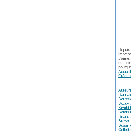
Depuis 
impress
J'aimer
lecture
pourquo
Accueil
Créer u
Auteur
Bannal
Baussie
Beauva
Bivald 
Boivin 
Briand
Brown 
Bussi 
Collett