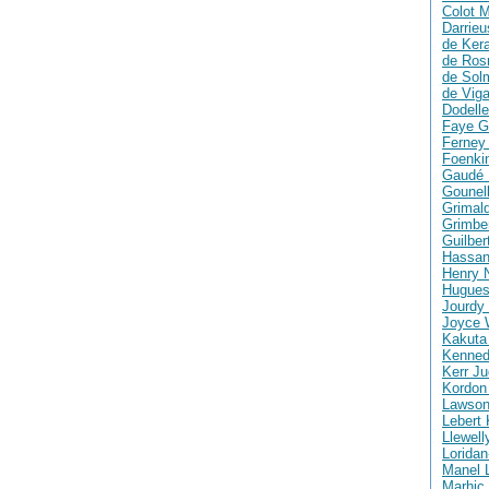
Colot M
Darrie
de Ker
de Ros
de Solm
de Vig
Dodelle
Faye G
Ferney 
Foenki
Gaudé 
Gounell
Grimald
Grimber
Guilber
Hassan
Henry 
Hugues
Jourdy 
Joyce 
Kakuta
Kenned
Kerr Ju
Kordon
Lawson
Lebert 
Llewell
Loridan
Manel 
Marhic