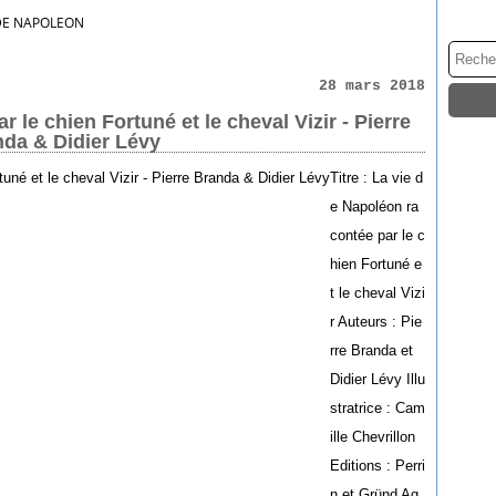
 DE NAPOLEON
28 mars 2018
 le chien Fortuné et le cheval Vizir - Pierre
da & Didier Lévy
Titre : La vie d
e Napoléon ra
contée par le c
hien Fortuné e
t le cheval Vizi
r Auteurs : Pie
rre Branda et
Didier Lévy Illu
stratrice : Cam
ille Chevrillon
Editions : Perri
n et Gründ Ag