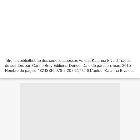
Titre: La bibliothèque des coeurs cabossés Auteur: Katarina Bivald Traduit
du suédois par: Carine Bruy Editions: Denoël Date de parution: mars 2015
Nombre de pages: 482 ISBN: 978-2-207-11775-0 L'auteur Katarina Bivald,
née en 1983 en Suède vit près de...