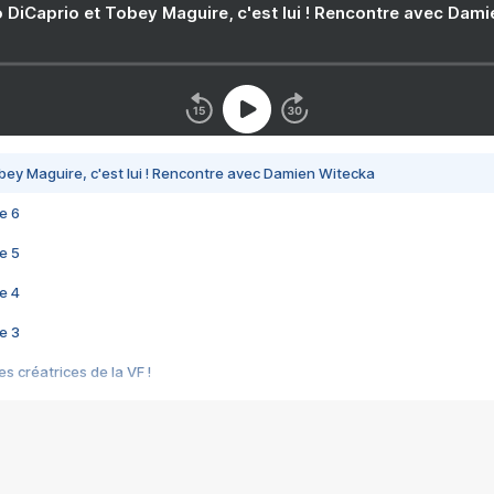
 DiCaprio et Tobey Maguire, c'est lui ! Rencontre avec Dam
bey Maguire, c'est lui ! Rencontre avec Damien Witecka
e 6
e 5
e 4
e 3
s créatrices de la VF !
e 2
e 1
e Mektoub My Love arrive enfin ! Rencontre avec Shaïn Boumedine et Sal