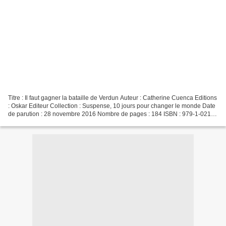
Titre : Il faut gagner la bataille de Verdun Auteur : Catherine Cuenca Editions
: Oskar Editeur Collection : Suspense, 10 jours pour changer le monde Date
de parution : 28 novembre 2016 Nombre de pages : 184 ISBN : 979-1-0214-
0531-8 L'auteur Née en 1982...