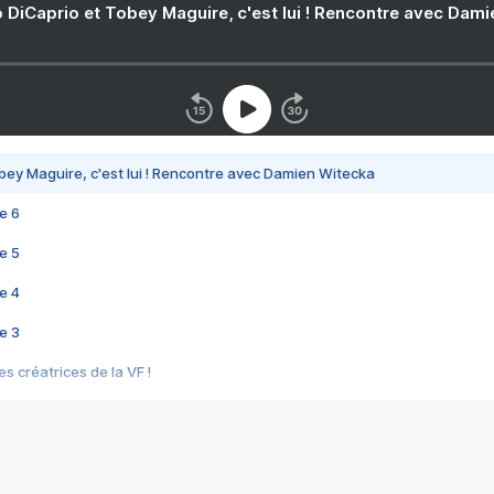
 DiCaprio et Tobey Maguire, c'est lui ! Rencontre avec Dam
bey Maguire, c'est lui ! Rencontre avec Damien Witecka
e 6
e 5
e 4
e 3
s créatrices de la VF !
e 2
e 1
e Mektoub My Love arrive enfin ! Rencontre avec Shaïn Boumedine et Sal