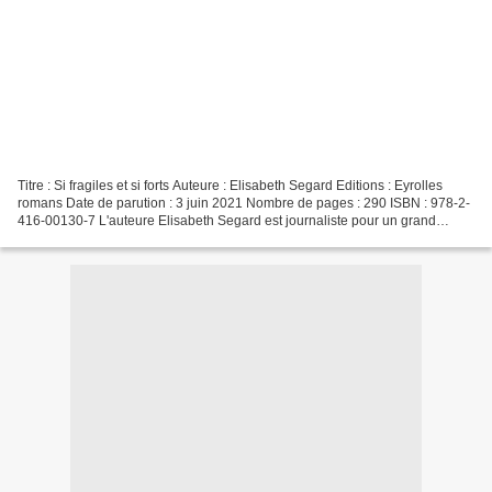
Titre : Si fragiles et si forts Auteure : Elisabeth Segard Editions : Eyrolles
romans Date de parution : 3 juin 2021 Nombre de pages : 290 ISBN : 978-2-
416-00130-7 L'auteure Elisabeth Segard est journaliste pour un grand
quotidien régional. Elle vit à...