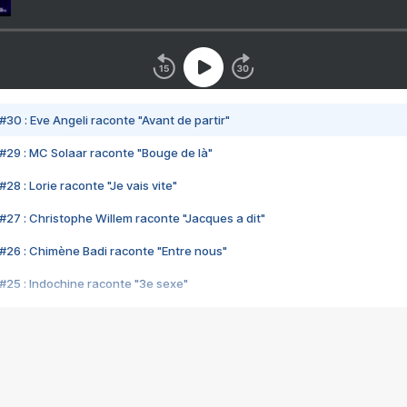
#30 : Eve Angeli raconte "Avant de partir"
#29 : MC Solaar raconte "Bouge de là"
28 : Lorie raconte "Je vais vite"
#27 : Christophe Willem raconte "Jacques a dit"
#26 : Chimène Badi raconte "Entre nous"
#25 : Indochine raconte "3e sexe"
#24 : Zaho raconte "C'est chelou"
#23 : Patrick Bruel raconte "Au café des délices"
#22 : Kyo raconte "Le chemin"