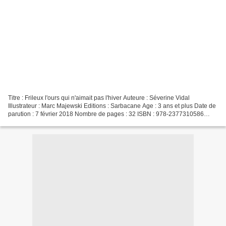
Titre : Frileux l'ours qui n'aimait pas l'hiver Auteure : Séverine Vidal
Illustrateur : Marc Majewski Editions : Sarbacane Age : 3 ans et plus Date de
parution : 7 février 2018 Nombre de pages : 32 ISBN : 978-2377310586
L'auteure Séverine Vidal, née le...