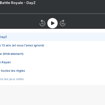
 Battle Royale - DayZ
 DayZ
 a 13 ans (et vous l'avez ignoré)
e (littéralement)
im Rayan
 toutes les règles
s les jeux vidéo
us choquant de Rockstar ? - Le scandale BULLY
e plus moche de Steam
du RÊVE tourne au CAUCHEMAR