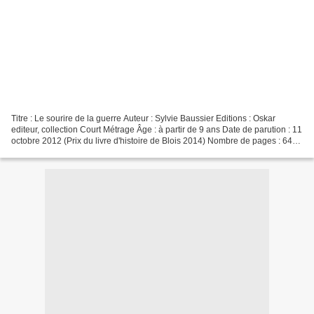
Titre : Le sourire de la guerre Auteur : Sylvie Baussier Editions : Oskar
editeur, collection Court Métrage Âge : à partir de 9 ans Date de parution : 11
octobre 2012 (Prix du livre d'histoire de Blois 2014) Nombre de pages : 64
ISBN : 978-2-3500-0963-6...