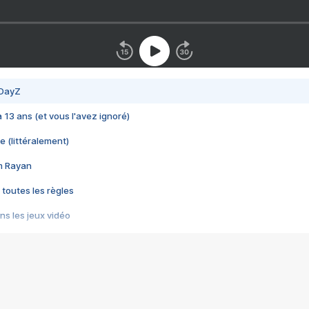
 DayZ
 a 13 ans (et vous l'avez ignoré)
e (littéralement)
im Rayan
 toutes les règles
s les jeux vidéo
us choquant de Rockstar ? - Le scandale BULLY
e plus moche de Steam
du RÊVE tourne au CAUCHEMAR