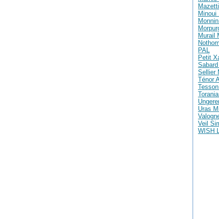
Mazetti
Minoui 
Monnin 
Morpur
Murail
Nothom
PAL
Petit X
Sabard 
Sellier
Ténor A
Tesson
Torania
Ungere
Uras M
Valogne
Veil S
WISH 