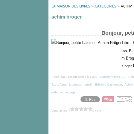
LA MAISON DES LIVRES
>
CATEGORIES
>
ACHIM
achim broger
Bonjour, pet
Titre :
hez K.
m Bröge
zinger 
Posté par Lamiedeslivres à 11:02 -
Commentaires [
…
]
- Per
Tags:
Album jeunesse
,
amitié
,
Editions Casterman
,
Achim 
enfance
,
vintage
Vous aimez ?
0 vote