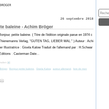
 BROGER
26 septembre 2018
ite baleine - Achim Bröger
 Bonjour, petite baleine. ( Titre de l'édition originale parue en 1974 c
Thienemanns Verlag, "GUTEN TAG, LIEBER WAL." ) Auteur : Achi
r Illustratrice : Gisela Kalow Traduit de l'allemand par : H.Schwar
Editions : Casterman Date...
malien [
#
]
Bröger
,
Bonjour petite baleine
,
Gisela Kalow
,
auteur allemand
,
livre de mon