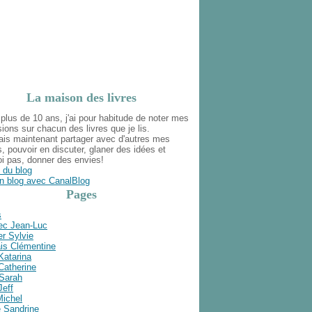
La maison des livres
plus de 10 ans, j'ai pour habitude de noter mes
ions sur chacun des livres que je lis.
ais maintenant partager avec d'autres mes
s, pouvoir en discuter, glaner des idées et
i pas, donner des envies!
 du blog
n blog avec CanalBlog
Pages
s
ec Jean-Luc
r Sylvie
is Clémentine
Katarina
Catherine
 Sarah
Jeff
Michel
e Sandrine