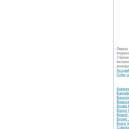
Depuis 
impress
J'aimer
lecture
pourquo
Accueil
Créer u
Auteur
Bannal
Baussie
Beauva
Bivald 
Boivin 
Briand
Brown 
Bussi 
Collett