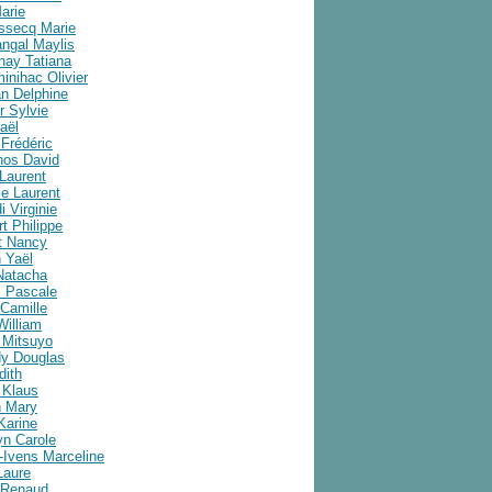
arie
ussecq Marie
angal Maylis
nay Tatiana
inihac Olivier
an Delphine
r Sylvie
aël
Frédéric
nos David
Laurent
e Laurent
i Virginie
t Philippe
t Nancy
 Yaël
Natacha
 Pascale
Camille
William
 Mitsuyo
y Douglas
dith
 Klaus
 Mary
Karine
yn Carole
-Ivens Marceline
Laure
 Renaud