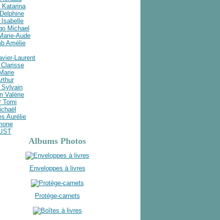
 Katarina
Delphine
Isabelle
go Michael
 Marie-Aude
b Amélie
avier-Laurent
Clarisse
 Marie
rthur
 Sylvain
n Valérie
r Tomi
ichaël
s Aurélie
imone
LIST
Albums Photos
Enveloppes à livres
Protège-carnets