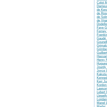
Colot M
Darrie
de Ker
de Ros
de Solm
de Vig
Dodelle
Faye G
Ferney 
Foenki
Gaudé 
Gounell
Grimald
Grimber
Guilber
Hassan
Henry 
Hugues
Jourdy 
Joyce 
Kakuta
Kenned
Kerr Ju
Kordon
Lawson
Lebert 
Llewell
Loridan
Manel 
Marhic