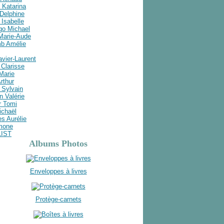
 Katarina
Delphine
Isabelle
go Michael
 Marie-Aude
b Amélie
avier-Laurent
Clarisse
 Marie
rthur
 Sylvain
n Valérie
r Tomi
ichaël
s Aurélie
imone
LIST
Albums Photos
Enveloppes à livres
Protège-carnets