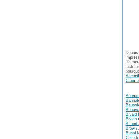
Depuis 
impress
J'aimer
lecture
pourquo
Accueil
Créer u
Auteur
Bannal
Baussie
Beauva
Bivald 
Boivin 
Briand
Brown 
Bussi 
Collett