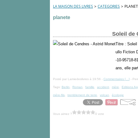
LA MAISON DES LIVRES
>
CATEGORIES
>
PLANET
planete
Soleil de
Titre : Solei
ullo Fiction
-10-95718-81
ans, elle part
Posté par Lamiedeslivres à 19:56 -
Commentaires [
…
]
- Per
Tags:
Berlin
,
Roman
,
famille
,
accident
,
mère
,
Editions Ag
mère-fils
,
tremblement de terre
,
volcan
,
écologie
Vous aimez ?
0 vote