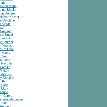
arie
ussecq Marie
angal Maylis
nay Tatiana
inihac Olivier
an Delphine
r Sylvie
aël
Frédéric
nos David
Laurent
e Laurent
i Virginie
t Philippe
t Nancy
 Yaël
Natacha
 Pascale
Camille
William
 Mitsuyo
y Douglas
dith
 Klaus
 Mary
Karine
yn Carole
-Ivens Marceline
Laure
 Renaud