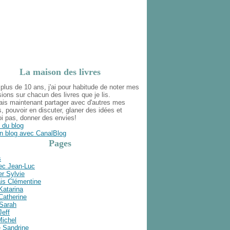
La maison des livres
plus de 10 ans, j'ai pour habitude de noter mes
ions sur chacun des livres que je lis.
ais maintenant partager avec d'autres mes
s, pouvoir en discuter, glaner des idées et
i pas, donner des envies!
 du blog
n blog avec CanalBlog
Pages
s
ec Jean-Luc
r Sylvie
is Clémentine
Katarina
Catherine
 Sarah
Jeff
Michel
e Sandrine