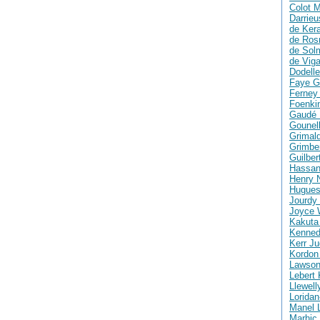
Colot M
Darrie
de Ker
de Ros
de Solm
de Vig
Dodelle
Faye G
Ferney 
Foenki
Gaudé 
Gounell
Grimald
Grimber
Guilber
Hassan
Henry 
Hugues
Jourdy 
Joyce 
Kakuta
Kenned
Kerr Ju
Kordon
Lawson
Lebert 
Llewell
Loridan
Manel 
Marhic