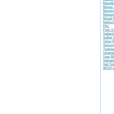
Mazetti
Minoui 
Monnin 
Morpur
Murail
Nothom
PAL
Petit X
Sabard 
Sellier
Ténor A
Tesson
Torania
Ungere
Uras M
Valogne
Veil S
WISH 