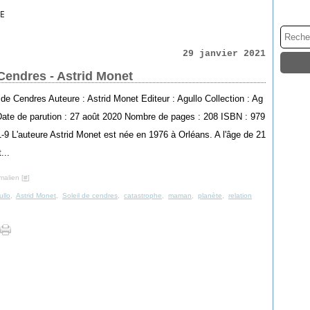
E
29 janvier 2021
 Cendres - Astrid Monet
l de Cendres Auteure : Astrid Monet Editeur : Agullo Collection : Ag
 Date de parution : 27 août 2020 Nombre de pages : 208 ISBN : 979
-9 L'auteure Astrid Monet est née en 1976 à Orléans. A l'âge de 21
...
malien [
#
]
ullo
,
Astrid Monet
,
Soleil de cendres
,
catastrophe
,
maman
,
planète
,
relation