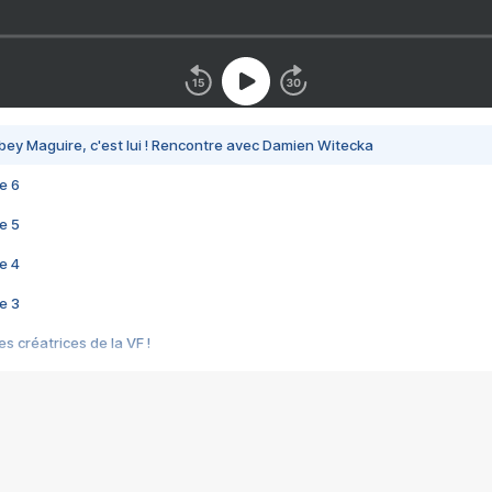
bey Maguire, c'est lui ! Rencontre avec Damien Witecka
e 6
e 5
e 4
e 3
s créatrices de la VF !
e 2
e 1
e Mektoub My Love arrive enfin ! Rencontre avec Shaïn Boumedine et Sal