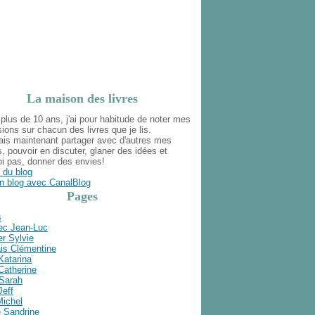
La maison des livres
plus de 10 ans, j'ai pour habitude de noter mes
ions sur chacun des livres que je lis.
ais maintenant partager avec d'autres mes
s, pouvoir en discuter, glaner des idées et
i pas, donner des envies!
 du blog
n blog avec CanalBlog
Pages
s
ec Jean-Luc
r Sylvie
is Clémentine
Katarina
Catherine
 Sarah
Jeff
Michel
e Sandrine