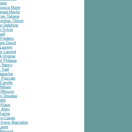
arie
ussecq Marie
angal Maylis
nay Tatiana
inihac Olivier
an Delphine
r Sylvie
aël
Frédéric
nos David
Laurent
e Laurent
i Virginie
t Philippe
t Nancy
 Yaël
Natacha
 Pascale
Camille
William
 Mitsuyo
y Douglas
dith
 Klaus
 Mary
Karine
yn Carole
-Ivens Marceline
Laure
 Renaud