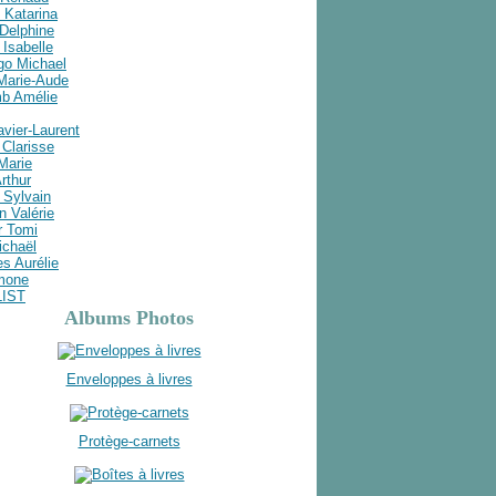
 Katarina
Delphine
Isabelle
go Michael
 Marie-Aude
b Amélie
avier-Laurent
Clarisse
 Marie
rthur
 Sylvain
n Valérie
r Tomi
ichaël
s Aurélie
imone
LIST
Albums Photos
Enveloppes à livres
Protège-carnets