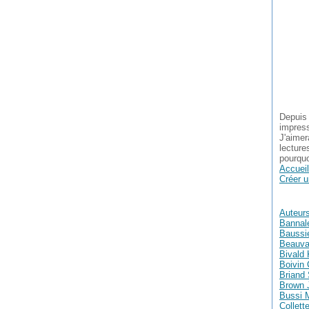
Depuis 
impress
J'aimer
lecture
pourquo
Accueil
Créer u
Auteur
Bannal
Baussie
Beauva
Bivald 
Boivin 
Briand
Brown 
Bussi 
Collett