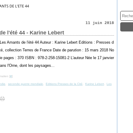
ANTS DE L'ETE 44
11 juin 2018
e l'été 44 - Karine Lebert
: Les Amants de l'été 44 Auteur : Karine Lebert Editions : Presses d
ité, collection Terres de France Date de parution : 15 mars 2018 No
e pages : 370 ISBN : 978-2-258-15081-2 L'auteur Née le 17 janvier
ans l'Orne, dont les paysages...
malien [
#
]
ndie
,
seconde guerre mondiale
,
Editions Presses de la Cité
,
Karine Lebert
,
Les