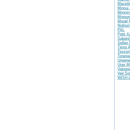
Mazetti
Minoui 
Monnin 
Morpur
Murail
Nothom
PAL
Petit X
Sabard 
Sellier
Ténor A
Tesson
Torania
Ungere
Uras M
Valogne
Veil S
WISH 