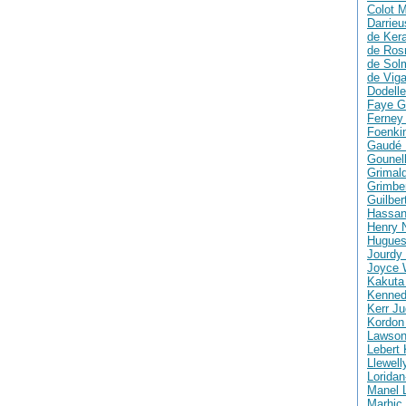
Colot M
Darrie
de Ker
de Ros
de Solm
de Vig
Dodelle
Faye G
Ferney 
Foenki
Gaudé 
Gounell
Grimald
Grimber
Guilber
Hassan
Henry 
Hugues
Jourdy 
Joyce 
Kakuta
Kenned
Kerr Ju
Kordon
Lawson
Lebert 
Llewell
Loridan
Manel 
Marhic