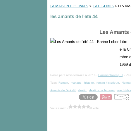
LA MAISON DES LIVRES
>
CATEGORIES
>
LES AM
les amants de l'ete 44
Les Amants d
Titre 
e la C
mbre d
1969 d
Posté par Lamiedeslivres à 20:18 -
Commentaires [
…
]
- Per
Tags:
Roman
,
mariage
,
histoire
,
roman historique
,
Norma
Amants de l'été 44
,
destin
,
destins de femmes
,
war brides
Vous aimez ?
0 vote