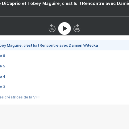
 DiCaprio et Tobey Maguire, c'est lui ! Rencontre avec Dam
bey Maguire, c'est lui ! Rencontre avec Damien Witecka
e 6
e 5
e 4
e 3
s créatrices de la VF !
e 2
e 1
e Mektoub My Love arrive enfin ! Rencontre avec Shaïn Boumedine et Sal