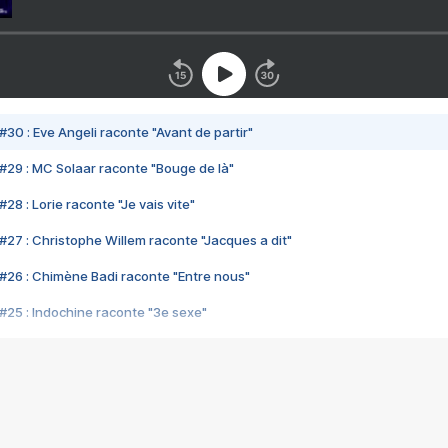
#30 : Eve Angeli raconte "Avant de partir"
#29 : MC Solaar raconte "Bouge de là"
28 : Lorie raconte "Je vais vite"
#27 : Christophe Willem raconte "Jacques a dit"
#26 : Chimène Badi raconte "Entre nous"
#25 : Indochine raconte "3e sexe"
#24 : Zaho raconte "C'est chelou"
#23 : Patrick Bruel raconte "Au café des délices"
#22 : Kyo raconte "Le chemin"