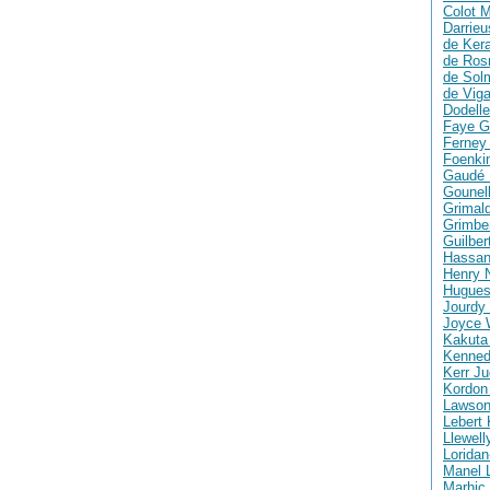
Colot M
Darrie
de Ker
de Ros
de Solm
de Vig
Dodelle
Faye G
Ferney 
Foenki
Gaudé 
Gounell
Grimald
Grimber
Guilber
Hassan
Henry 
Hugues
Jourdy 
Joyce 
Kakuta
Kenned
Kerr Ju
Kordon
Lawson
Lebert 
Llewell
Loridan
Manel 
Marhic