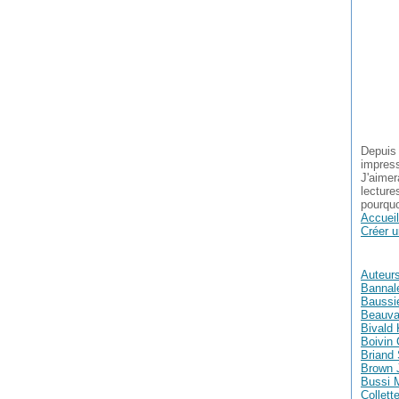
Depuis 
impress
J'aimer
lecture
pourquo
Accueil
Créer u
Auteur
Bannal
Baussie
Beauva
Bivald 
Boivin 
Briand
Brown 
Bussi 
Collett