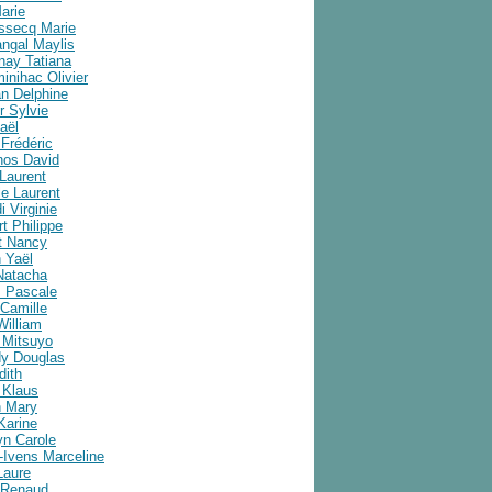
arie
ussecq Marie
angal Maylis
nay Tatiana
inihac Olivier
an Delphine
r Sylvie
aël
Frédéric
nos David
Laurent
e Laurent
i Virginie
t Philippe
t Nancy
 Yaël
Natacha
 Pascale
Camille
William
 Mitsuyo
y Douglas
dith
 Klaus
 Mary
Karine
yn Carole
-Ivens Marceline
Laure
 Renaud