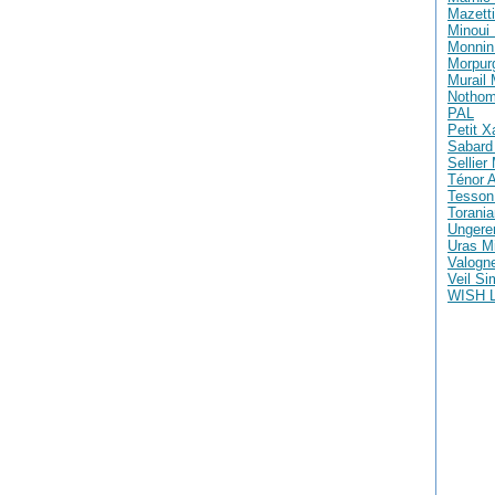
Mazetti
Minoui 
Monnin 
Morpur
Murail
Nothom
PAL
Petit X
Sabard 
Sellier
Ténor A
Tesson
Torania
Ungere
Uras M
Valogne
Veil S
WISH 