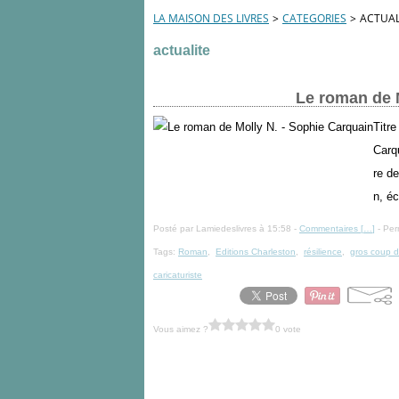
LA MAISON DES LIVRES
>
CATEGORIES
>
ACTUAL
actualite
Le roman de 
Titre
Carq
re d
n, éc
Posté par Lamiedeslivres à 15:58 -
Commentaires [
…
]
- Per
Tags:
Roman
,
Editions Charleston
,
résilience
,
gros coup 
caricaturiste
Vous aimez ?
0 vote