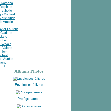
 Katarina
Delphine
Isabelle
go Michael
 Marie-Aude
b Amélie
avier-Laurent
Clarisse
 Marie
rthur
 Sylvain
n Valérie
r Tomi
ichaël
s Aurélie
imone
LIST
Albums Photos
Enveloppes à livres
Protège-carnets