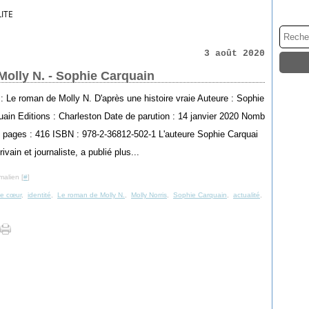
ITE
3 août 2020
Molly N. - Sophie Carquain
 : Le roman de Molly N. D'après une histoire vraie Auteure : Sophie
uain Editions : Charleston Date de parution : 14 janvier 2020 Nomb
e pages : 416 ISBN : 978-2-36812-502-1 L'auteure Sophie Carquai
rivain et journaliste, a publié plus...
malien [
#
]
de cœur
,
identité
,
Le roman de Molly N.
,
Molly Norris
,
Sophie Carquain
,
actualité
,