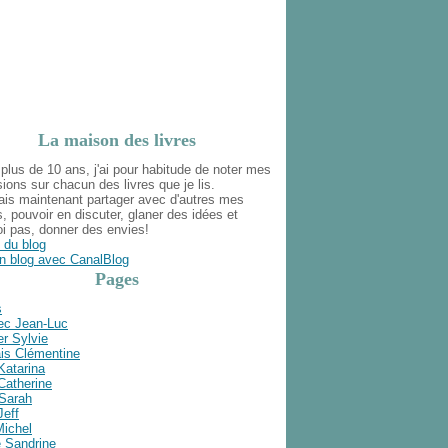
La maison des livres
plus de 10 ans, j'ai pour habitude de noter mes
ions sur chacun des livres que je lis.
ais maintenant partager avec d'autres mes
s, pouvoir en discuter, glaner des idées et
i pas, donner des envies!
 du blog
n blog avec CanalBlog
Pages
s
ec Jean-Luc
r Sylvie
is Clémentine
Katarina
Catherine
 Sarah
Jeff
Michel
e Sandrine