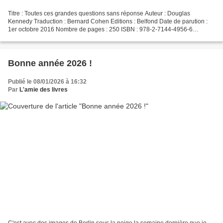
Titre : Toutes ces grandes questions sans réponse Auteur : Douglas
Kennedy Traduction : Bernard Cohen Editions : Belfond Date de parution :
1er octobre 2016 Nombre de pages : 250 ISBN : 978-2-7144-4956-6
L'auteur Douglas Kennedy est né à New York en 1955....
Bonne année 2026 !
Publié le 08/01/2026 à 16:32
Par
L'amie des livres
C'est avec des images de Berlin sous la neige la semaine dernière que je