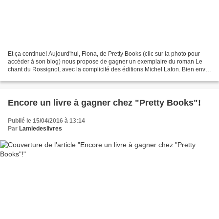
Et ça continue! Aujourd'hui, Fiona, de Pretty Books (clic sur la photo pour
accéder à son blog) nous propose de gagner un exemplaire du roman Le
chant du Rossignol, avec la complicité des éditions Michel Lafon. Bien envie
de le gagner celui-ci... Bonne...
Encore un livre à gagner chez "Pretty Books"!
Publié le 15/04/2016 à 13:14
Par
Lamiedeslivres