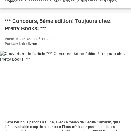
propose de jouer et gagner le livre "Désolée, je suis attendue" d'Agnès
Martin-Lugand! Qui tente sa...
*** Concours, 5ème édition! Toujours chez
Pretty Books! ***
Publié le 26/04/2016 à 11:29
Par
Lamiedeslivres
Cette fois nous partons à Cuba, avec ce roman de Cecilia Samartin, qui a
été un véritable coup de coeur pour Fiona (n'hésitez pas à aller lire sa