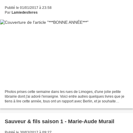
Publié le 01/01/2017 à 23:58
Par
Lamiedeslivres
Photos prises cette semaine dans les rues de Limoges, d'une jolie petite
librairie dont j'ai adoré l'enseigne. Voici entre autres quelques livres que je
tiens à lire cette année, tous ont un rapport avec Berlin, et je souhaite
justement les lire pour...
Sauveur & fils saison 1 - Marie-Aude Murail
Publié le 30/03/2017 à 09:27