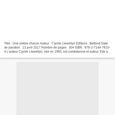
Titre : Une ombre chacun Auteur : Carole Llewellyn Editions : Belfond Date
de parution : 13 avril 2017 Nombre de pages : 304 ISBN : 978-2-7144-7610-
4 L'auteur Carole Llewellyn, née en 1983, est comédienne et auteur. Elle a
étudié la littérature américaine...