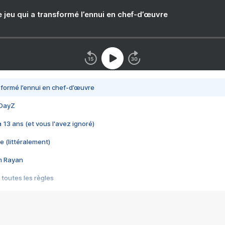
e jeu qui a transformé l’ennui en chef-d’œuvre
nsformé l’ennui en chef-d’œuvre
 DayZ
 a 13 ans (et vous l'avez ignoré)
e (littéralement)
im Rayan
 toutes les règles
s les jeux vidéo
us choquant de Rockstar ? - Le scandale BULLY