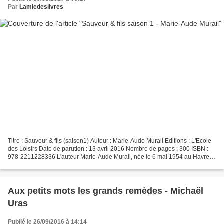
Par
Lamiedeslivres
Titre : Sauveur & fils (saison1) Auteur : Marie-Aude Murail Editions : L'Ecole
des Loisirs Date de parution : 13 avril 2016 Nombre de pages : 300 ISBN :
978-2211228336 L'auteur Marie-Aude Murail, née le 6 mai 1954 au Havre,
est une auteure française....
Aux petits mots les grands remèdes - Michaël
Uras
Publié le 26/09/2016 à 14:14