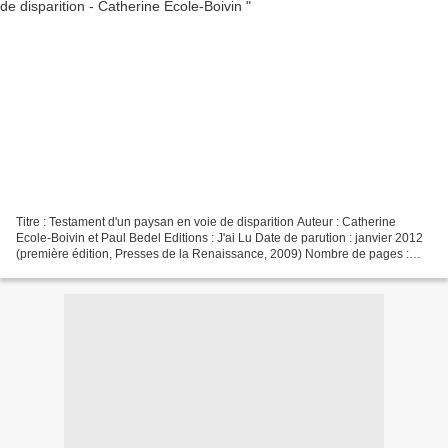
Titre : Testament d'un paysan en voie de disparition Auteur : Catherine
Ecole-Boivin et Paul Bedel Editions : J'ai Lu Date de parution : janvier 2012
(première édition, Presses de la Renaissance, 2009) Nombre de pages :
217 ISBN : 978-2-290-03317-3 L'auteur...