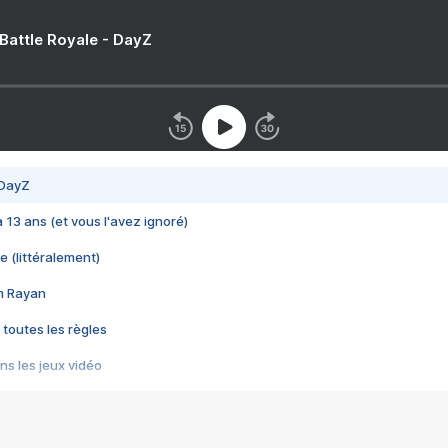
 Battle Royale - DayZ
 DayZ
 a 13 ans (et vous l'avez ignoré)
e (littéralement)
im Rayan
 toutes les règles
s les jeux vidéo
us choquant de Rockstar ? - Le scandale BULLY
e plus moche de Steam