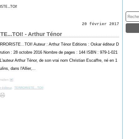
STE...TOI!
20 février 2017
...TOI! - Arthur Ténor
ERRORISTE...TOI! Auteur : Arthur Ténor Editions : Oskar éditeur D
rution : 28 octobre 2016 Nombre de pages : 144 ISBN : 979-1-021
L'auteur Arthur Ténor, de son vrai nom Christian Escaffre, né en 1
ins, dans l'Allier,...
malien [
#
]
 éditeur
,
TERRORISTE...TOI!