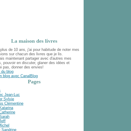
La maison des livres
plus de 10 ans, j'ai pour habitude de noter mes
ions sur chacun des livres que je lis.
ais maintenant partager avec d'autres mes
s, pouvoir en discuter, glaner des idées et
i pas, donner des envies!
 du blog
n blog avec CanalBlog
Pages
s
ec Jean-Luc
r Sylvie
is Clémentine
Katarina
Catherine
 Sarah
Jeff
Michel
e Sandrine