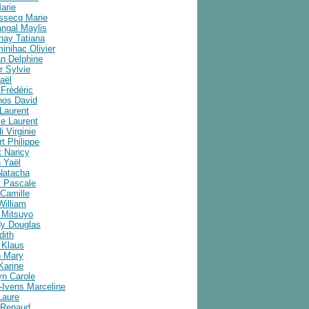
arie
ussecq Marie
angal Maylis
nay Tatiana
inihac Olivier
an Delphine
r Sylvie
aël
Frédéric
nos David
Laurent
e Laurent
i Virginie
t Philippe
t Nancy
 Yaël
Natacha
 Pascale
Camille
William
 Mitsuyo
y Douglas
dith
 Klaus
 Mary
Karine
yn Carole
-Ivens Marceline
Laure
 Renaud