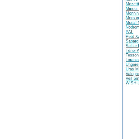
Mazetti
Minoui 
Monnin 
Morpur
Murail
Nothom
PAL
Petit X
Sabard 
Sellier
Ténor A
Tesson
Torania
Ungere
Uras M
Valogne
Veil S
WISH 