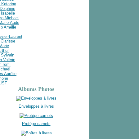
 Katarina
Delphine
Isabelle
go Michael
 Marie-Aude
b Amélie
avier-Laurent
Clarisse
 Marie
rthur
 Sylvain
n Valérie
r Tomi
ichaël
s Aurélie
imone
LIST
Albums Photos
Enveloppes à livres
Protège-carnets