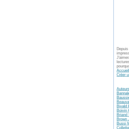
Depuis 
impress
J'aimer
lecture
pourquo
Accueil
Créer u
Auteur
Bannal
Baussie
Beauva
Bivald 
Boivin 
Briand
Brown 
Bussi 
Collett