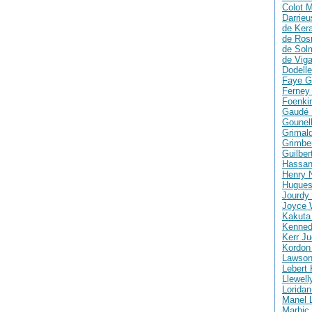
Colot M
Darrie
de Ker
de Ros
de Solm
de Vig
Dodelle
Faye G
Ferney 
Foenki
Gaudé 
Gounell
Grimald
Grimber
Guilber
Hassan
Henry 
Hugues
Jourdy 
Joyce 
Kakuta
Kenned
Kerr Ju
Kordon
Lawson
Lebert 
Llewell
Loridan
Manel 
Marhic