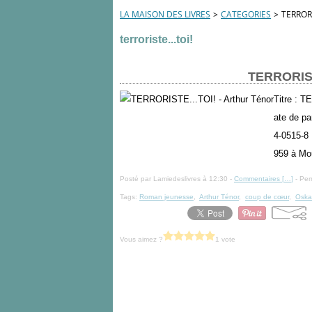
LA MAISON DES LIVRES
>
CATEGORIES
>
TERRORI
terroriste...toi!
TERRORISTE
Titre : T
ate de pa
4-0515-8 
959 à Moul
Posté par Lamiedeslivres à 12:30 -
Commentaires [
…
]
- Per
Tags:
Roman jeunesse
,
Arthur Ténor
,
coup de cœur
,
Oskar
Vous aimez ?
1 vote