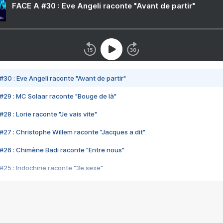
FACE A #30 : Eve Angeli raconte "Avant de partir"
#30 : Eve Angeli raconte "Avant de partir"
#29 : MC Solaar raconte "Bouge de là"
28 : Lorie raconte "Je vais vite"
#27 : Christophe Willem raconte "Jacques a dit"
#26 : Chimène Badi raconte "Entre nous"
#25 : Indochine raconte "3e sexe"
#24 : Zaho raconte "C'est chelou"
#23 : Patrick Bruel raconte "Au café des délices"
#22 : Kyo raconte "Le chemin"